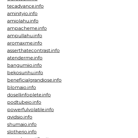
tecadvance.info
aminityio.info
amiolahu.info
ampacheme.info
ampullahu.info
aromaxme.info
asserthatecontrast.info
atenderme.info
bangumiio.info
bekosunhu.info
beneficialgrandiose.info
blomaio.info
dosellinfoplete.info
podtubeio.info
powerfulvolatile.info
qvidsio.info
shumaio.info
slotherio.info