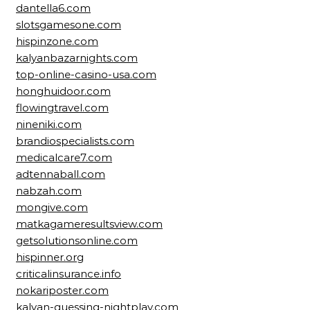
dantella6.com
slotsgamesone.com
hispinzone.com
kalyanbazarnights.com
top-online-casino-usa.com
honghuidoor.com
flowingtravel.com
nineniki.com
brandiospecialists.com
medicalcare7.com
adtennaball.com
nabzah.com
mongive.com
matkagameresultsview.com
getsolutionsonline.com
hispinner.org
criticalinsurance.info
nokariposter.com
kalyan-guessing-nightplay.com