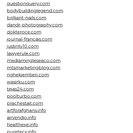
questionquery.com
bodybuildinglegend.com
brilliant-nails.com
dandr-photography.com
dokteroce.com
journal-francais.com
justintv10.com
lawyerule.com
mediamingleseaco.com
mtsmarketingblog.com
nghekiemtien.com
wasirku.com
tejas24.com
poolturbo.com
prachestait.com
artforafghans.info
airvendio.info
healthexe.info
puretecx.info