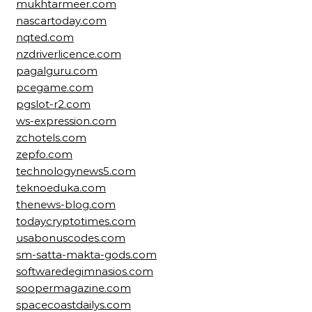
mukhtarmeer.com
nascartoday.com
nqted.com
nzdriverlicence.com
pagalguru.com
pcegame.com
pgslot-r2.com
ws-expression.com
zchotels.com
zepfo.com
technologynews5.com
teknoeduka.com
thenews-blog.com
todaycryptotimes.com
usabonuscodes.com
sm-satta-makta-gods.com
softwaredegimnasios.com
soopermagazine.com
spacecoastdailys.com