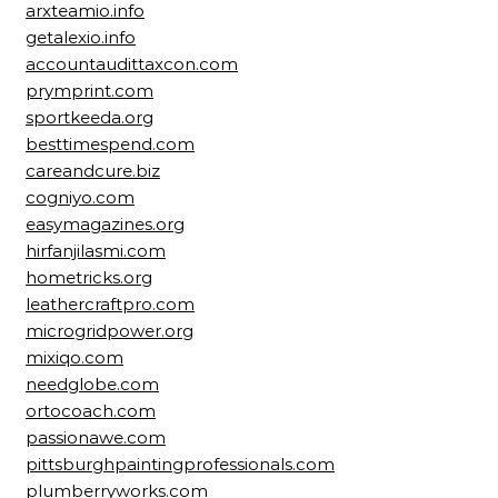
arxteamio.info
getalexio.info
accountaudittaxcon.com
prymprint.com
sportkeeda.org
besttimespend.com
careandcure.biz
cogniyo.com
easymagazines.org
hirfanjilasmi.com
hometricks.org
leathercraftpro.com
microgridpower.org
mixiqo.com
needglobe.com
ortocoach.com
passionawe.com
pittsburghpaintingprofessionals.com
plumberryworks.com