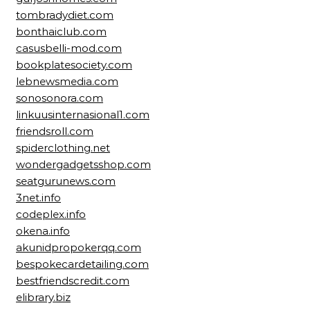
tombradydiet.com
bonthaiclub.com
casusbelli-mod.com
bookplatesociety.com
lebnewsmedia.com
sonosonora.com
linkuusinternasional1.com
friendsroll.com
spiderclothing.net
wondergadgetsshop.com
seatgurunews.com
3net.info
codeplex.info
okena.info
akunidpropokerqq.com
bespokecardetailing.com
bestfriendscredit.com
elibrary.biz