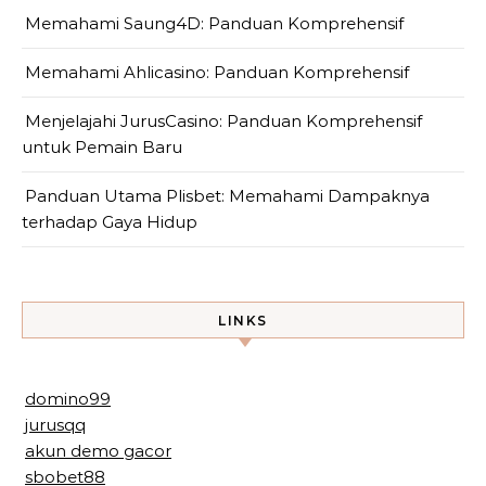
Memahami Saung4D: Panduan Komprehensif
Memahami Ahlicasino: Panduan Komprehensif
Menjelajahi JurusCasino: Panduan Komprehensif
untuk Pemain Baru
Panduan Utama Plisbet: Memahami Dampaknya
terhadap Gaya Hidup
LINKS
domino99
jurusqq
akun demo gacor
sbobet88