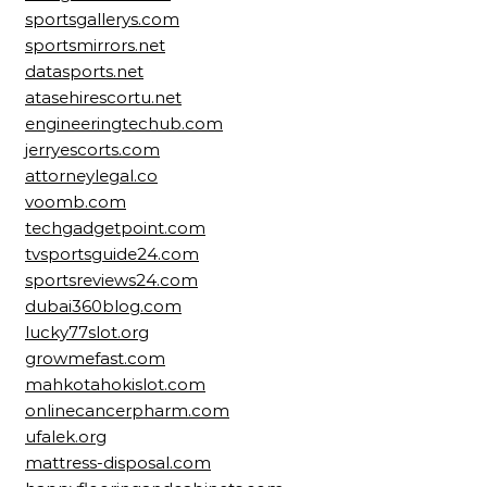
sportsgallerys.com
sportsmirrors.net
datasports.net
atasehirescortu.net
engineeringtechub.com
jerryescorts.com
attorneylegal.co
voomb.com
techgadgetpoint.com
tvsportsguide24.com
sportsreviews24.com
dubai360blog.com
lucky77slot.org
growmefast.com
mahkotahokislot.com
onlinecancerpharm.com
ufalek.org
mattress-disposal.com