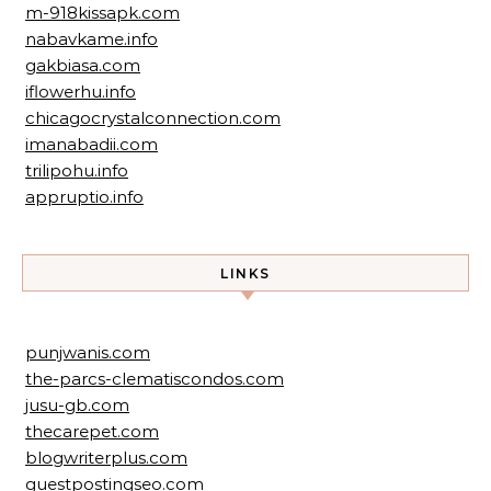
m-918kissapk.com
nabavkame.info
gakbiasa.com
iflowerhu.info
chicagocrystalconnection.com
imanabadii.com
trilipohu.info
appruptio.info
LINKS
punjwanis.com
the-parcs-clematiscondos.com
jusu-gb.com
thecarepet.com
blogwriterplus.com
guestpostingseo.com