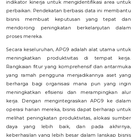
indikator kinerja untuk mengidentifikasi area untuk
perbaikan. Pendekatan berbasis data ini membantu
bisnis membuat keputusan yang tepat dan
mendorong peningkatan berkelanjutan dalam
proses mereka.
Secara keseluruhan, APG9 adalah alat utama untuk
meningkatkan produktivitas di tempat kerja.
Rangkaian fitur yang komprehensif dan antarmuka
yang ramah pengguna menjadikannya aset yang
berharga bagi organisasi mana pun yang ingin
meningkatkan efisiensi dan merampingkan alur
kerja. Dengan mengintegrasikan APG9 ke dalam
operasi harian mereka, bisnis dapat berharap untuk
melihat peningkatan produktivitas, alokasi sumber
daya yang lebih baik, dan pada akhirnya,
keberhasilan yang lebih besar dalam lanskap bisnis