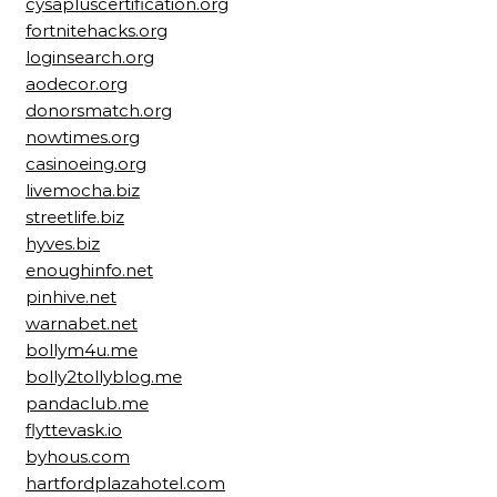
cysapluscertification.org
fortnitehacks.org
loginsearch.org
aodecor.org
donorsmatch.org
nowtimes.org
casinoeing.org
livemocha.biz
streetlife.biz
hyves.biz
enoughinfo.net
pinhive.net
warnabet.net
bollym4u.me
bolly2tollyblog.me
pandaclub.me
flyttevask.io
byhous.com
hartfordplazahotel.com