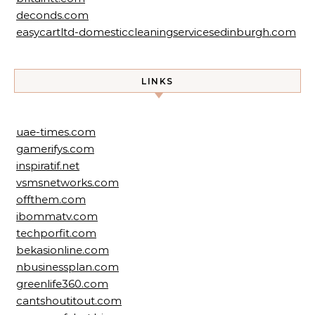
deconds.com
easycartltd-domesticcleaningservicesedinburgh.com
LINKS
uae-times.com
gamerifys.com
inspiratif.net
vsmsnetworks.com
offthem.com
ibommatv.com
techporfit.com
bekasionline.com
nbusinessplan.com
greenlife360.com
cantshoutitout.com