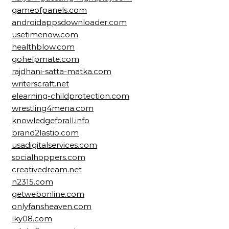
gameofpanels.com
androidappsdownloader.com
usetimenow.com
healthblow.com
gohelpmate.com
rajdhani-satta-matka.com
writerscraft.net
elearning-childprotection.com
wrestling4mena.com
knowledgeforall.info
brand2lastio.com
usadigitalservices.com
socialhoppers.com
creativedream.net
n2315.com
getwebonline.com
onlyfansheaven.com
lky08.com