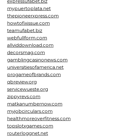
expressufabet.biz
mypuertoplata.net
thepioneerxpress.com
howtofixissue.com
teamufabet.biz
webfullform.com
allviddownload.com
decorsmag.com
gamblingcasinonews.com
universitiesofamerica.net
progameofbrands.com
qbreview.org
servicewueste.org
zippyrevs.com
matkanumbernow.com
myjobcirculars.com
healthmoreoverfitness.com
topslotxgames.com
routerloggnet.net