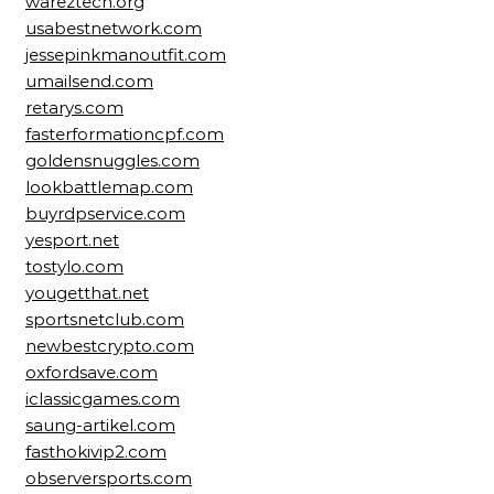
wareztech.org
usabestnetwork.com
jessepinkmanoutfit.com
umailsend.com
retarys.com
fasterformationcpf.com
goldensnuggles.com
lookbattlemap.com
buyrdpservice.com
yesport.net
tostylo.com
yougetthat.net
sportsnetclub.com
newbestcrypto.com
oxfordsave.com
iclassicgames.com
saung-artikel.com
fasthokivip2.com
observersports.com