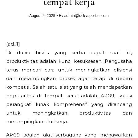
tempat kerja
August 4, 2025
- By
admin@luckysportss.com
[ad_1]
Di dunia bisnis yang serba cepat saat ini,
produktivitas adalah kunci kesuksesan. Pengusaha
terus mencari cara untuk meningkatkan efisiensi
dan merampingkan proses agar tetap di depan
kompetisi. Salah satu alat yang telah mendapatkan
popularitas di tempat kerja adalah APG9, solusi
perangkat lunak komprehensif yang dirancang
untuk meningkatkan produktivitas dan
merampingkan alur kerja.
APG9 adalah alat serbaguna yang menawarkan