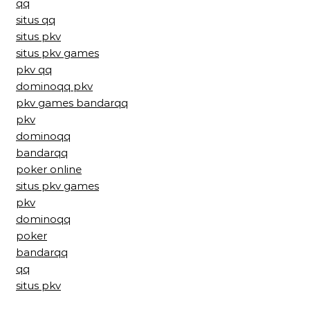
qq
situs qq
situs pkv
situs pkv games
pkv qq
dominoqq pkv
pkv games bandarqq
pkv
dominoqq
bandarqq
poker online
situs pkv games
pkv
dominoqq
poker
bandarqq
qq
situs pkv