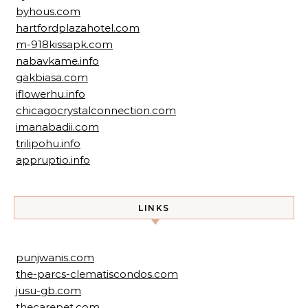
byhous.com
hartfordplazahotel.com
m-918kissapk.com
nabavkame.info
gakbiasa.com
iflowerhu.info
chicagocrystalconnection.com
imanabadii.com
trilipohu.info
appruptio.info
LINKS
punjwanis.com
the-parcs-clematiscondos.com
jusu-gb.com
thecarepet.com