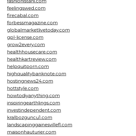
fashionistani.com
feelingswed.com
firecabal.com
forbessmagazine.com
globalmarketlivetoday.com
gpl-license.com
grow2every.com
healthhousecare.com
healthkartreview.com
helpquitporn.com
highqualitybanknote.com
hostingnews24.com
hottstyle.com
howtodiyanything.com
inspiringearthlings.com
investindependent.com
kralbozguncu1.com
landscapinggainesvillefl.com
maisonhauturier.com