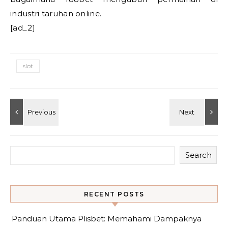
industri taruhan online.
[ad_2]
slot
Search
RECENT POSTS
Panduan Utama Plisbet: Memahami Dampaknya