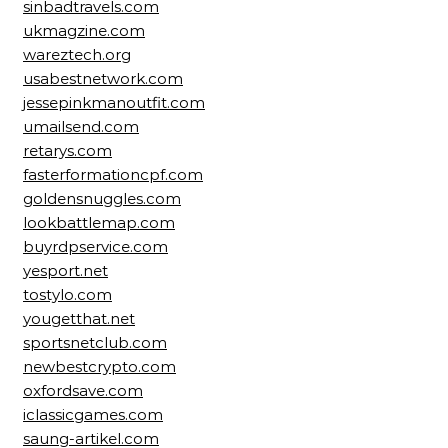
sinbadtravels.com
ukmagzine.com
wareztech.org
usabestnetwork.com
jessepinkmanoutfit.com
umailsend.com
retarys.com
fasterformationcpf.com
goldensnuggles.com
lookbattlemap.com
buyrdpservice.com
yesport.net
tostylo.com
yougetthat.net
sportsnetclub.com
newbestcrypto.com
oxfordsave.com
iclassicgames.com
saung-artikel.com