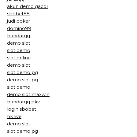
akun demo gacor
sbobet88
judi poker
domino99
bandarqq
demo slot
slot demo
slot online
demo slot
slot demo pg
demo slot pg
slot demo
demo slot maxwin
bandarqq pkv
login sbobet
hk live
demo slot
slot demo pg