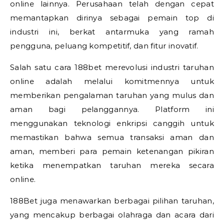
online lainnya. Perusahaan telah dengan cepat
memantapkan dirinya sebagai pemain top di
industri ini, berkat antarmuka yang ramah
pengguna, peluang kompetitif, dan fitur inovatif.
Salah satu cara 188bet merevolusi industri taruhan
online adalah melalui komitmennya untuk
memberikan pengalaman taruhan yang mulus dan
aman bagi pelanggannya. Platform ini
menggunakan teknologi enkripsi canggih untuk
memastikan bahwa semua transaksi aman dan
aman, memberi para pemain ketenangan pikiran
ketika menempatkan taruhan mereka secara
online.
188Bet juga menawarkan berbagai pilihan taruhan,
yang mencakup berbagai olahraga dan acara dari