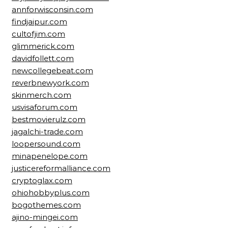
annforwisconsin.com
findjaipur.com
cultofjim.com
glimmerick.com
davidfollett.com
newcollegebeat.com
reverbnewyork.com
skinmerch.com
usvisaforum.com
bestmovierulz.com
jagalchi-trade.com
loopersound.com
minapenelope.com
justicereformalliance.com
cryptoglax.com
ohiohobbyplus.com
bogothemes.com
ajino-mingei.com