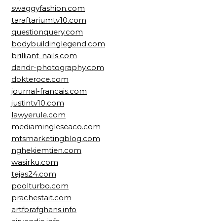
swaggyfashion.com
taraftariumtv10.com
questionquery.com
bodybuildinglegend.com
brilliant-nails.com
dandr-photography.com
dokteroce.com
journal-francais.com
justintv10.com
lawyerule.com
mediamingleseaco.com
mtsmarketingblog.com
nghekiemtien.com
wasirku.com
tejas24.com
poolturbo.com
prachestait.com
artforafghans.info