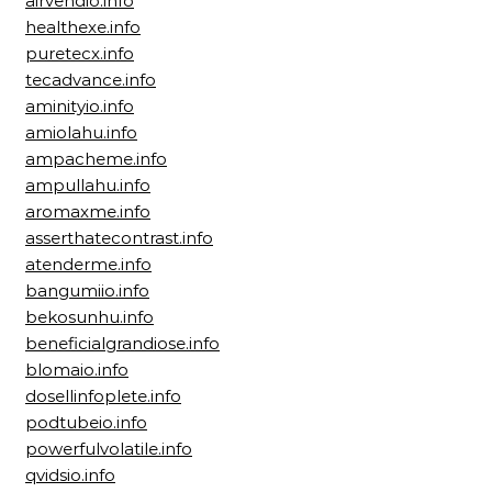
airvendio.info
healthexe.info
puretecx.info
tecadvance.info
aminityio.info
amiolahu.info
ampacheme.info
ampullahu.info
aromaxme.info
asserthatecontrast.info
atenderme.info
bangumiio.info
bekosunhu.info
beneficialgrandiose.info
blomaio.info
dosellinfoplete.info
podtubeio.info
powerfulvolatile.info
qvidsio.info