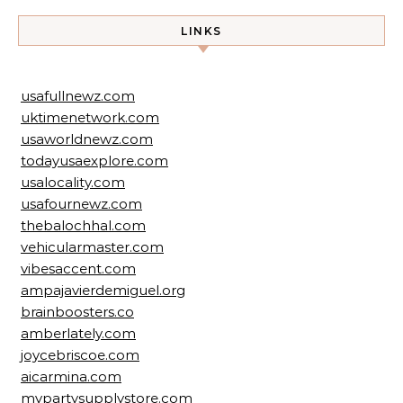
LINKS
usafullnewz.com
uktimenetwork.com
usaworldnewz.com
todayusaexplore.com
usalocality.com
usafournewz.com
thebalochhal.com
vehicularmaster.com
vibesaccent.com
ampajavierdemiguel.org
brainboosters.co
amberlately.com
joycebriscoe.com
aicarmina.com
mypartysupplystore.com