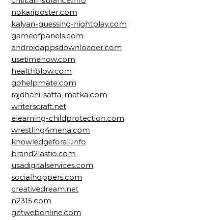
criticalinsurance.info
nokariposter.com
kalyan-guessing-nightplay.com
gameofpanels.com
androidappsdownloader.com
usetimenow.com
healthblow.com
gohelpmate.com
rajdhani-satta-matka.com
writerscraft.net
elearning-childprotection.com
wrestling4mena.com
knowledgeforall.info
brand2lastio.com
usadigitalservices.com
socialhoppers.com
creativedream.net
n2315.com
getwebonline.com