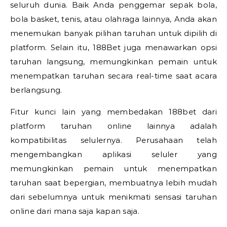
seluruh dunia. Baik Anda penggemar sepak bola,
bola basket, tenis, atau olahraga lainnya, Anda akan
menemukan banyak pilihan taruhan untuk dipilih di
platform. Selain itu, 188Bet juga menawarkan opsi
taruhan langsung, memungkinkan pemain untuk
menempatkan taruhan secara real-time saat acara
berlangsung.
Fitur kunci lain yang membedakan 188bet dari
platform taruhan online lainnya adalah
kompatibilitas selulernya. Perusahaan telah
mengembangkan aplikasi seluler yang
memungkinkan pemain untuk menempatkan
taruhan saat bepergian, membuatnya lebih mudah
dari sebelumnya untuk menikmati sensasi taruhan
online dari mana saja kapan saja.