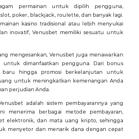
agam permainan untuk dipilih pengguna,
lot, poker, blackjack, roulette, dan banyak lagi.
inan kasino tradisional atau lebih menyukai
an inovatif, Venusbet memiliki sesuatu untuk
 yang mengesankan, Venusbet juga menawarkan
i untuk dimanfaatkan pengguna. Dari bonus
baru hingga promosi berkelanjutan untuk
eluang untuk meningkatkan kemenangan Anda
n perjudian Anda.
 Venusbet adalah sistem pembayarannya yang
ini menerima berbagai metode pembayaran,
t elektronik, dan mata uang kripto, sehingga
 menyetor dan menarik dana dengan cepat