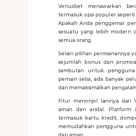
Venusbet menawarkan ber
termasuk opsi populer seperti s
Apakah Anda penggemar perma
sesuatu yang lebih modern d
semua orang.
Selain pilihan permainannya
sejumlah bonus dan promos
sambutan untuk pengguna 
pemain setia, ada banyak p
dan memaksimalkan pengalama
Fitur menonjol lainnya dari
aman dan andal. Platform 
termasuk kartu kredit, dompe
memudahkan pengguna untuk
dan aman.