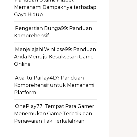
Memahami Dampaknya terhadap
Gaya Hidup
Pengertian Bunga99: Panduan
Komprehensif
Menjelajahi WinLose99: Panduan
Anda Menuju Kesuksesan Game
Online
Apa itu Parlay4D? Panduan
Komprehensif untuk Memahami
Platform
OnePlay77: Tempat Para Gamer
Menemukan Game Terbaik dan
Penawaran Tak Terkalahkan