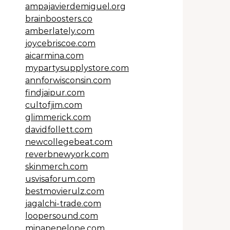
ampajavierdemiguel.org
brainboosters.co
amberlately.com
joycebriscoe.com
aicarmina.com
mypartysupplystore.com
annforwisconsin.com
findjaipur.com
cultofjim.com
glimmerick.com
davidfollett.com
newcollegebeat.com
reverbnewyork.com
skinmerch.com
usvisaforum.com
bestmovierulz.com
jagalchi-trade.com
loopersound.com
minapenelope.com