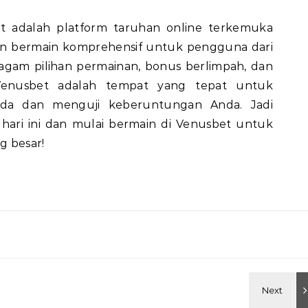
t adalah platform taruhan online terkemuka
 bermain komprehensif untuk pengguna dari
agam pilihan permainan, bonus berlimpah, dan
Venusbet adalah tempat yang tepat untuk
nda dan menguji keberuntungan Anda. Jadi
ri ini dan mulai bermain di Venusbet untuk
 besar!