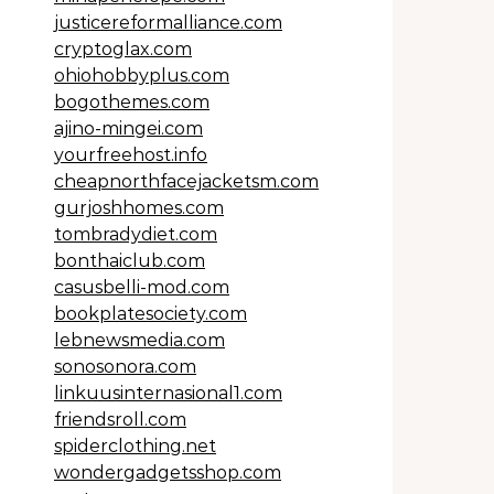
justicereformalliance.com
cryptoglax.com
ohiohobbyplus.com
bogothemes.com
ajino-mingei.com
yourfreehost.info
cheapnorthfacejacketsm.com
gurjoshhomes.com
tombradydiet.com
bonthaiclub.com
casusbelli-mod.com
bookplatesociety.com
lebnewsmedia.com
sonosonora.com
linkuusinternasional1.com
friendsroll.com
spiderclothing.net
wondergadgetsshop.com