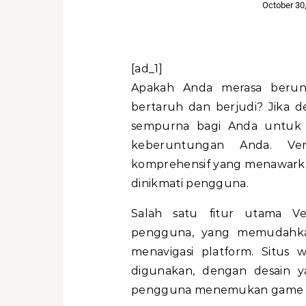
October 30
[ad_1]
Apakah Anda merasa berun
bertaruh dan berjudi? Jika 
sempurna bagi Anda untuk 
keberuntungan Anda. Ven
komprehensif yang menawarka
dinikmati pengguna.
Salah satu fitur utama V
pengguna, yang memudahka
menavigasi platform. Situs 
digunakan, dengan desain y
pengguna menemukan game ya