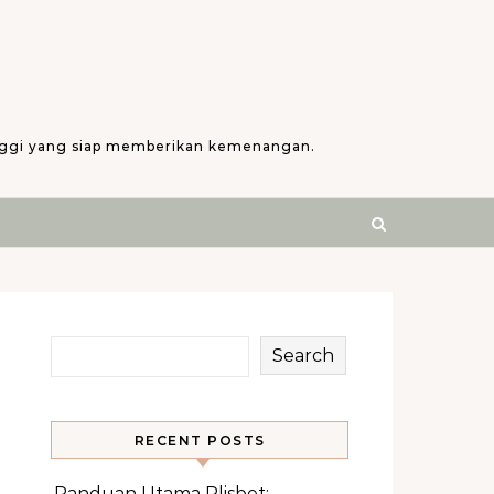
tinggi yang siap memberikan kemenangan.
Search
RECENT POSTS
Panduan Utama Plisbet: