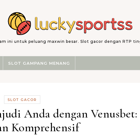
alam ini untuk peluang maxwin besar. Slot gacor dengan RTP 
SLOT GAMPANG MENANG
SLOT GACOR
njudi Anda dengan Venusbet:
an Komprehensif