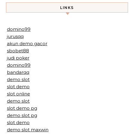
LINKS
domino99
jurusqq
akun demo gacor
sbobet88
judi poker
domino99
bandarqq
demo slot
slot demo
slot online
demo slot
slot demo pg
demo slot pg
slot demo
demo slot maxwin