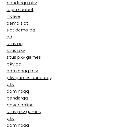
bandarqq pkv
login sbobet
hk live
demo slot
slot demo pg
qq
situs qq
situs pkv
situs pkv games
pkv qq
dominoqq pkv
pkv games bandarqq
pkv
dominoqq
bandarqq
poker online
situs pkv games
pkv
dominoqq