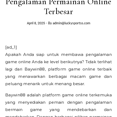
Pengalaman Permainan Online
Terbesar
April 8, 2025
- By
admin@luckysportss.com
[ad_1]
Apakah Anda siap untuk membawa pengalaman
game online Anda ke level berikutnya? Tidak terlihat
lagi dari Baywin88, platform game online terbaik
yang menawarkan berbagai macam game dan
peluang menarik untuk menang besar.
Baywin88 adalah platform game online terkemuka
yang menyediakan pemain dengan pengalaman
bermain game yang mendebarkan dan
mendebarkan. Dengan berbagai pilihan permainan