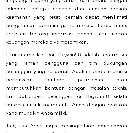
lingkungan game yang aman dan aman. Dengan
teknologi enkripsi canggih dan langkah-langkah
keamanan yang ketat, pemain dapat menikmati
pengalaman bermain game mereka tanpa harus
khawatir tentang informasi pribadi atau rincian
keuangan mereka dikompromikan.
Fitur utama lain dari Baywin88 adalah antarmuka
yang ramah pengguna dan tim dukungan
pelanggan yang responsif. Apakah Anda memiliki
pertanyaan tentang permainan atau
membutuhkan bantuan dengan masalah teknis,
tim dukungan pelanggan di Baywin88 selalu
tersedia untuk membantu Anda dengan masalah
yang mungkin Anda miliki.
Jadi, jika Anda ingin meningkatkan pengalaman