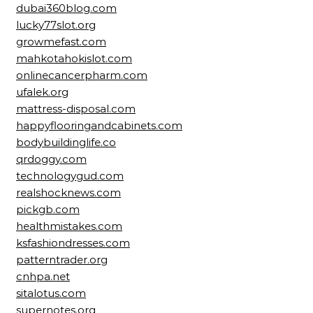
dubai360blog.com
lucky77slot.org
growmefast.com
mahkotahokislot.com
onlinecancerpharm.com
ufalek.org
mattress-disposal.com
happyflooringandcabinets.com
bodybuildinglife.co
qrdoggy.com
technologygud.com
realshocknews.com
pickgb.com
healthmistakes.com
ksfashiondresses.com
patterntrader.org
cnhpa.net
sitalotus.com
supernotes.org