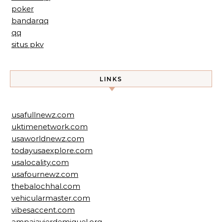
poker
bandarqq
qq
situs pkv
LINKS
usafullnewz.com
uktimenetwork.com
usaworldnewz.com
todayusaexplore.com
usalocality.com
usafournewz.com
thebalochhal.com
vehicularmaster.com
vibesaccent.com
ampajavierdemiguel.org