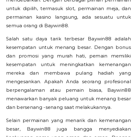
untuk dipilih, termasuk slot, permainan meja, dan
permainan kasino langsung, ada sesuatu untuk
semua orang di Baywin88.
Salah satu daya tarik terbesar Baywin88 adalah
kesempatan untuk menang besar. Dengan bonus
dan promosi yang murah hati, pemain memiliki
kesempatan untuk meningkatkan kemenangan
mereka dan membawa pulang hadiah yang
mengesankan. Apakah Anda seorang profesional
berpengalaman atau pemain biasa, Baywin88
menawarkan banyak peluang untuk menang besar
dan bersenang -senang saat melakukannya.
Selain permainan yang menarik dan kemenangan
besar, Baywin88 juga bangga menyediakan