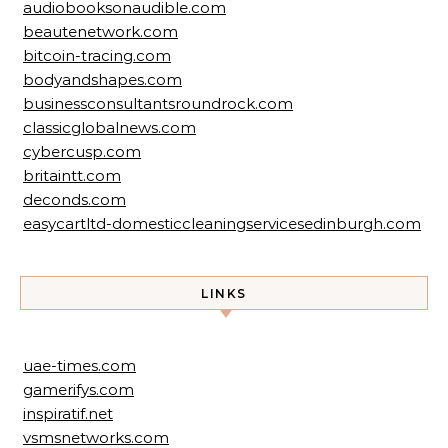
audiobooksonaudible.com
beautenetwork.com
bitcoin-tracing.com
bodyandshapes.com
businessconsultantsroundrock.com
classicglobalnews.com
cybercusp.com
britaintt.com
deconds.com
easycartltd-domesticcleaningservicesedinburgh.com
LINKS
uae-times.com
gamerifys.com
inspiratif.net
vsmsnetworks.com