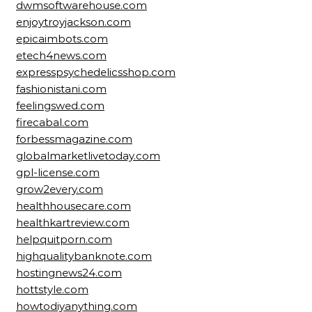
dwmsoftwarehouse.com
enjoytroyjackson.com
epicaimbots.com
etech4news.com
expresspsychedelicsshop.com
fashionistani.com
feelingswed.com
firecabal.com
forbessmagazine.com
globalmarketlivetoday.com
gpl-license.com
grow2every.com
healthhousecare.com
healthkartreview.com
helpquitporn.com
highqualitybanknote.com
hostingnews24.com
hottstyle.com
howtodiyanything.com