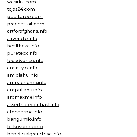
wasirku.com
tejas24.com
poolturbo.com
prachestait.com
artforafghans.info
airvendio.info
healthexe.info
puretecx.info
tecadvance.info
aminityio.info
amiolahu.info
ampacheme.info
ampullahu.info
aromaxme.info
asserthatecontrast.info
atenderme.info
bangumiio.info
bekosunhu.info
beneficialgrandiose.info