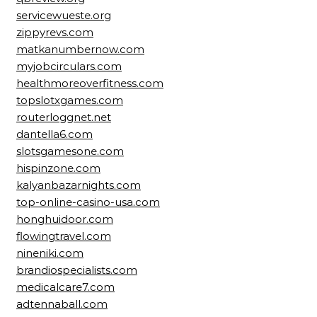
servicewueste.org
zippyrevs.com
matkanumbernow.com
myjobcirculars.com
healthmoreoverfitness.com
topslotxgames.com
routerloggnet.net
dantella6.com
slotsgamesone.com
hispinzone.com
kalyanbazarnights.com
top-online-casino-usa.com
honghuidoor.com
flowingtravel.com
nineniki.com
brandiospecialists.com
medicalcare7.com
adtennaball.com