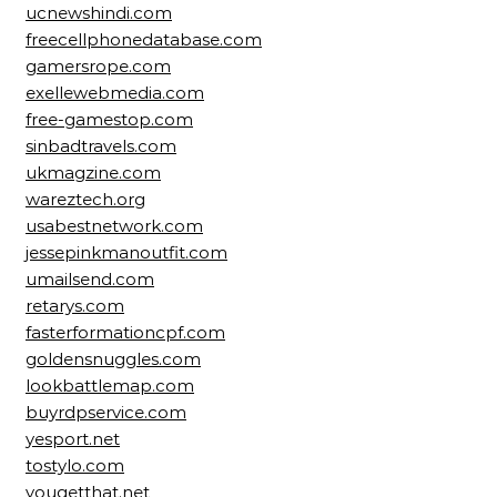
ucnewshindi.com
freecellphonedatabase.com
gamersrope.com
exellewebmedia.com
free-gamestop.com
sinbadtravels.com
ukmagzine.com
wareztech.org
usabestnetwork.com
jessepinkmanoutfit.com
umailsend.com
retarys.com
fasterformationcpf.com
goldensnuggles.com
lookbattlemap.com
buyrdpservice.com
yesport.net
tostylo.com
yougetthat.net