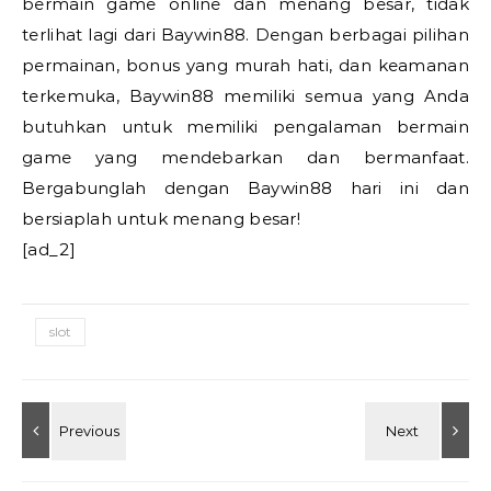
bermain game online dan menang besar, tidak
terlihat lagi dari Baywin88. Dengan berbagai pilihan
permainan, bonus yang murah hati, dan keamanan
terkemuka, Baywin88 memiliki semua yang Anda
butuhkan untuk memiliki pengalaman bermain
game yang mendebarkan dan bermanfaat.
Bergabunglah dengan Baywin88 hari ini dan
bersiaplah untuk menang besar!
[ad_2]
slot