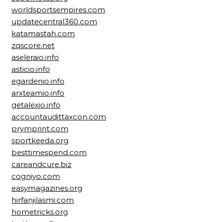
worldsportsempires.com
updatecentral360.com
katamastah.com
zqscore.net
aseleraio.info
asticio.info
egardenio.info
arxteamio.info
getalexio.info
accountaudittaxcon.com
prymprint.com
sportkeeda.org
besttimespend.com
careandcure.biz
cogniyo.com
easymagazines.org
hirfanjilasmi.com
hometricks.org