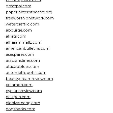
greatpai.com
paperlanterntheatre.org
freeworshipnetwork.com
watercraftllc.com
abourge.com
afiliixs.com
alharammallz.com
americanbulletins.com
asespares.com
arabianstime.com
atticabblues.com
autometropolist.com
beautycreamreview.com
coinmoh.com
cyclopsreview.com
dattgen.com
didoivatnang.com
dogsbarks.com