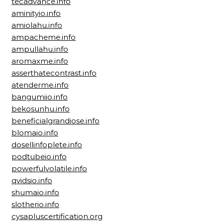
tecadvance.info
aminityio.info
amiolahu.info
ampacheme.info
ampullahu.info
aromaxme.info
asserthatecontrast.info
atenderme.info
bangumiio.info
bekosunhu.info
beneficialgrandiose.info
blomaio.info
dosellinfoplete.info
podtubeio.info
powerfulvolatile.info
qvidsio.info
shumaio.info
slotherio.info
cysapluscertification.org