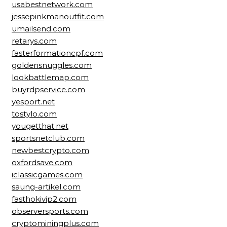
usabestnetwork.com
jessepinkmanoutfit.com
umailsend.com
retarys.com
fasterformationcpf.com
goldensnuggles.com
lookbattlemap.com
buyrdpservice.com
yesport.net
tostylo.com
yougetthat.net
sportsnetclub.com
newbestcrypto.com
oxfordsave.com
iclassicgames.com
saung-artikel.com
fasthokivip2.com
observersports.com
cryptominingplus.com