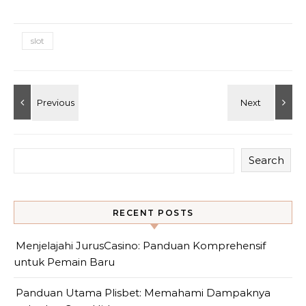
slot
Search
RECENT POSTS
Menjelajahi JurusCasino: Panduan Komprehensif
untuk Pemain Baru
Panduan Utama Plisbet: Memahami Dampaknya