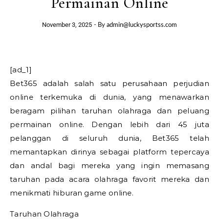
Permainan Online
November 3, 2025
- By
admin@luckysportss.com
[ad_1]
Bet365 adalah salah satu perusahaan perjudian
online terkemuka di dunia, yang menawarkan
beragam pilihan taruhan olahraga dan peluang
permainan online. Dengan lebih dari 45 juta
pelanggan di seluruh dunia, Bet365 telah
memantapkan dirinya sebagai platform tepercaya
dan andal bagi mereka yang ingin memasang
taruhan pada acara olahraga favorit mereka dan
menikmati hiburan game online.
Taruhan Olahraga