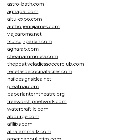
astro-bath.com
aghapal.com
altu-expo.com
authorjennijames.com
viajearoma.net
tsutsuji-parkin.com
agharab.com
cheapammousa.com
thepositiveladiessoccerclub.com
recetasdecocinafaciles.com
naildesignsidea.net
greatpai.com
paperlanterntheatre.org
freeworshipnetwork.com
watercraftllc.com
abourge.com
afiliixs.com
alharammallz.com
americanbulletins.com