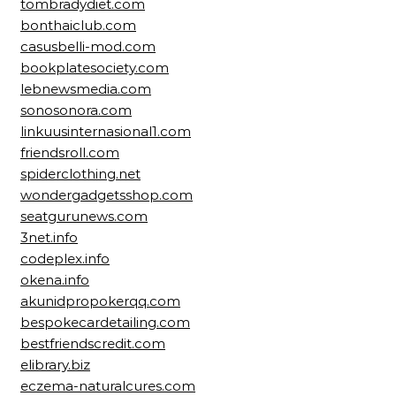
tombradydiet.com
bonthaiclub.com
casusbelli-mod.com
bookplatesociety.com
lebnewsmedia.com
sonosonora.com
linkuusinternasional1.com
friendsroll.com
spiderclothing.net
wondergadgetsshop.com
seatgurunews.com
3net.info
codeplex.info
okena.info
akunidpropokerqq.com
bespokecardetailing.com
bestfriendscredit.com
elibrary.biz
eczema-naturalcures.com