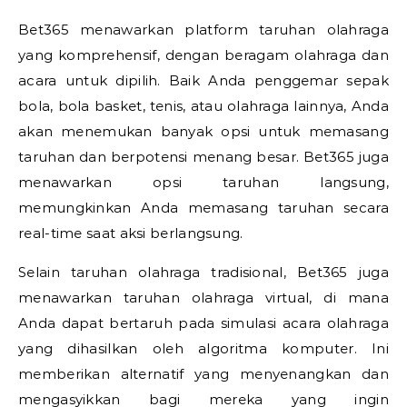
Bet365 menawarkan platform taruhan olahraga
yang komprehensif, dengan beragam olahraga dan
acara untuk dipilih. Baik Anda penggemar sepak
bola, bola basket, tenis, atau olahraga lainnya, Anda
akan menemukan banyak opsi untuk memasang
taruhan dan berpotensi menang besar. Bet365 juga
menawarkan opsi taruhan langsung,
memungkinkan Anda memasang taruhan secara
real-time saat aksi berlangsung.
Selain taruhan olahraga tradisional, Bet365 juga
menawarkan taruhan olahraga virtual, di mana
Anda dapat bertaruh pada simulasi acara olahraga
yang dihasilkan oleh algoritma komputer. Ini
memberikan alternatif yang menyenangkan dan
mengasyikkan bagi mereka yang ingin