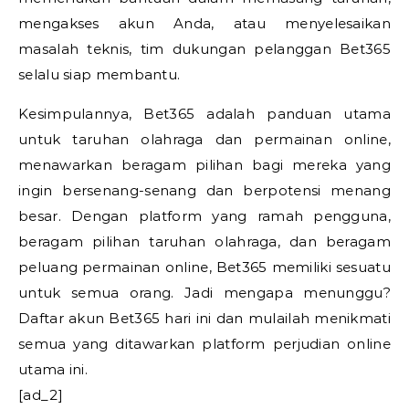
mengakses akun Anda, atau menyelesaikan
masalah teknis, tim dukungan pelanggan Bet365
selalu siap membantu.
Kesimpulannya, Bet365 adalah panduan utama
untuk taruhan olahraga dan permainan online,
menawarkan beragam pilihan bagi mereka yang
ingin bersenang-senang dan berpotensi menang
besar. Dengan platform yang ramah pengguna,
beragam pilihan taruhan olahraga, dan beragam
peluang permainan online, Bet365 memiliki sesuatu
untuk semua orang. Jadi mengapa menunggu?
Daftar akun Bet365 hari ini dan mulailah menikmati
semua yang ditawarkan platform perjudian online
utama ini.
[ad_2]