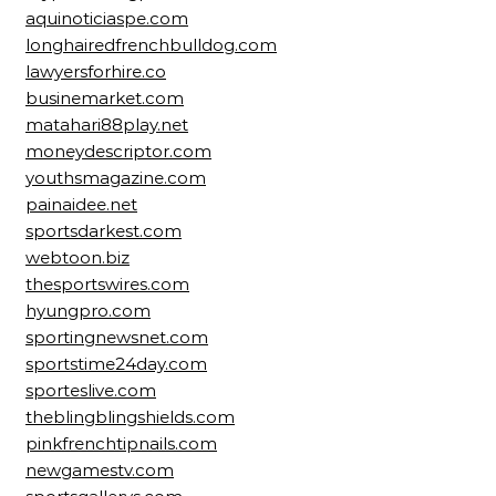
aquinoticiaspe.com
longhairedfrenchbulldog.com
lawyersforhire.co
businemarket.com
matahari88play.net
moneydescriptor.com
youthsmagazine.com
painaidee.net
sportsdarkest.com
webtoon.biz
thesportswires.com
hyungpro.com
sportingnewsnet.com
sportstime24day.com
sporteslive.com
theblingblingshields.com
pinkfrenchtipnails.com
newgamestv.com