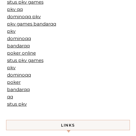
situs pkv games
pkv qq
dominoqq pkv
pkv games bandarqq
pkv
dominoqq
bandarqq
poker online
situs pkv games
pkv
dominoqq
poker
bandarqq
qq
situs pkv
LINKS