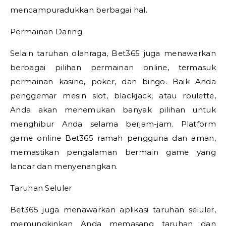
mencampuradukkan berbagai hal.
Permainan Daring
Selain taruhan olahraga, Bet365 juga menawarkan
berbagai pilihan permainan online, termasuk
permainan kasino, poker, dan bingo. Baik Anda
penggemar mesin slot, blackjack, atau roulette,
Anda akan menemukan banyak pilihan untuk
menghibur Anda selama berjam-jam. Platform
game online Bet365 ramah pengguna dan aman,
memastikan pengalaman bermain game yang
lancar dan menyenangkan.
Taruhan Seluler
Bet365 juga menawarkan aplikasi taruhan seluler,
memungkinkan Anda memasang taruhan dan