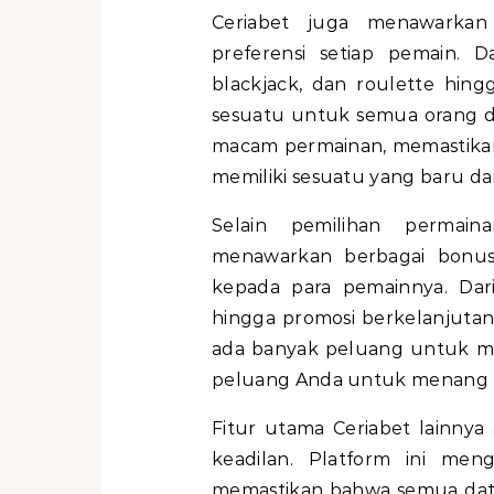
Ceriabet juga menawarka
preferensi setiap pemain. Da
blackjack, dan roulette hing
sesuatu untuk semua orang di
macam permainan, memastikan
memiliki sesuatu yang baru da
Selain pemilihan permai
menawarkan berbagai bonu
kepada para pemainnya. Da
hingga promosi berkelanjutan
ada banyak peluang untuk m
peluang Anda untuk menang be
Fitur utama Ceriabet lainny
keadilan. Platform ini men
memastikan bahwa semua dat