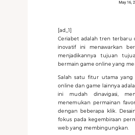
May 16, 
[ad_1]
Ceriabet adalah tren terbaru
inovatif ini menawarkan b
menjadikannya tujuan tuj
bermain game online yang me
Salah satu fitur utama yang
online dan game lainnya ada
ini mudah dinavigasi, m
menemukan permainan favor
dengan beberapa klik. Desai
fokus pada kegembiraan permai
web yang membingungkan.