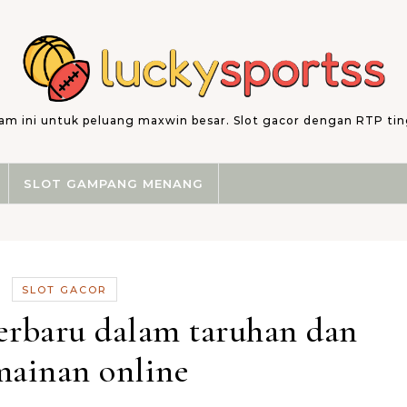
alam ini untuk peluang maxwin besar. Slot gacor dengan RTP 
SLOT GAMPANG MENANG
SLOT GACOR
terbaru dalam taruhan dan
mainan online