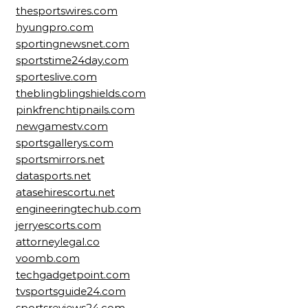
thesportswires.com
hyungpro.com
sportingnewsnet.com
sportstime24day.com
sporteslive.com
theblingblingshields.com
pinkfrenchtipnails.com
newgamestv.com
sportsgallerys.com
sportsmirrors.net
datasports.net
atasehirescortu.net
engineeringtechub.com
jerryescorts.com
attorneylegal.co
voomb.com
techgadgetpoint.com
tvsportsguide24.com
sportsreviews24.com