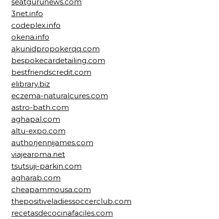
seatgurunews.com
3net.info
codeplex.info
okena.info
akunidpropokerqq.com
bespokecardetailing.com
bestfriendscredit.com
elibrary.biz
eczema-naturalcures.com
astro-bath.com
aghapal.com
altu-expo.com
authorjennijames.com
viajearoma.net
tsutsuji-parkin.com
agharab.com
cheapammousa.com
thepositiveladiessoccerclub.com
recetasdecocinafaciles.com