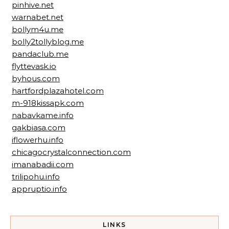
pinhive.net
warnabet.net
bollym4u.me
bolly2tollyblog.me
pandaclub.me
flyttevask.io
byhous.com
hartfordplazahotel.com
m-918kissapk.com
nabavkame.info
gakbiasa.com
iflowerhu.info
chicagocrystalconnection.com
imanabadii.com
trilipohu.info
appruptio.info
LINKS