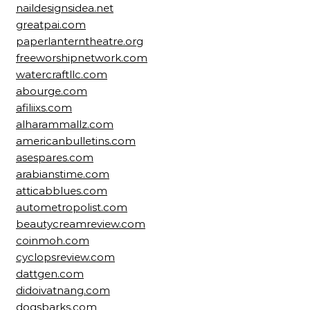
naildesignsidea.net
greatpai.com
paperlanterntheatre.org
freeworshipnetwork.com
watercraftllc.com
abourge.com
afiliixs.com
alharammallz.com
americanbulletins.com
asespares.com
arabianstime.com
atticabblues.com
autometropolist.com
beautycreamreview.com
coinmoh.com
cyclopsreview.com
dattgen.com
didoivatnang.com
dogsbarks.com