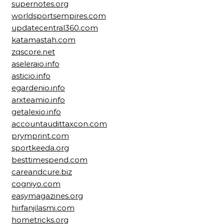
supernotes.org
worldsportsempires.com
updatecentral360.com
katamastah.com
zqscore.net
aseleraio.info
asticio.info
egardenio.info
arxteamio.info
getalexio.info
accountaudittaxcon.com
prymprint.com
sportkeeda.org
besttimespend.com
careandcure.biz
cogniyo.com
easymagazines.org
hirfanjilasmi.com
hometricks.org