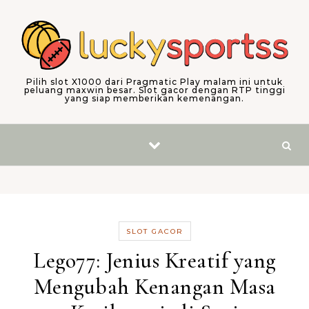
Skip to content
Pilih slot X1000 dari Pragmatic Play malam ini untuk
peluang maxwin besar. Slot gacor dengan RTP tinggi
yang siap memberikan kemenangan.
SLOT GACOR
Lego77: Jenius Kreatif yang
Mengubah Kenangan Masa