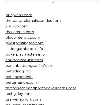
punjwanis.com
the-parcs-clematiscondos.com
jusu-gb.com
thecarepet.com
blogwriterplus.com
guestpostingseo.com
casinogambitpro.info
pokerplaymasters.info
courseoncourse.com
bantinbatdongsan247.com
bahednog.info
bahenxgek.info
pertamaskre.com
threadsvideoandphotodownloader.com
techgiddy.com
usalivenetwork.com
jackpotrushonline.info