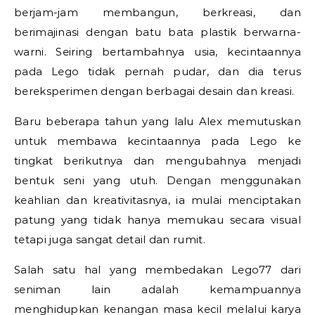
berjam-jam membangun, berkreasi, dan
berimajinasi dengan batu bata plastik berwarna-
warni. Seiring bertambahnya usia, kecintaannya
pada Lego tidak pernah pudar, dan dia terus
bereksperimen dengan berbagai desain dan kreasi.
Baru beberapa tahun yang lalu Alex memutuskan
untuk membawa kecintaannya pada Lego ke
tingkat berikutnya dan mengubahnya menjadi
bentuk seni yang utuh. Dengan menggunakan
keahlian dan kreativitasnya, ia mulai menciptakan
patung yang tidak hanya memukau secara visual
tetapi juga sangat detail dan rumit.
Salah satu hal yang membedakan Lego77 dari
seniman lain adalah kemampuannya
menghidupkan kenangan masa kecil melalui karya