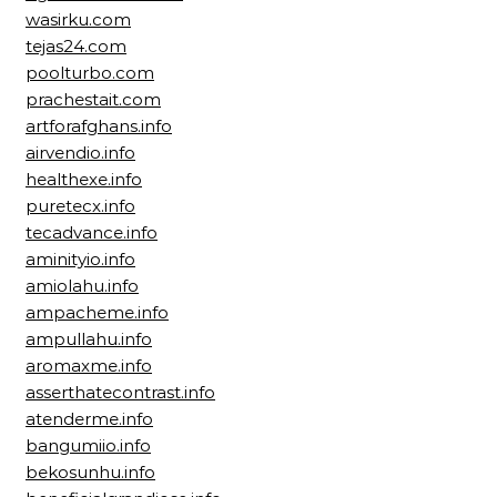
wasirku.com
tejas24.com
poolturbo.com
prachestait.com
artforafghans.info
airvendio.info
healthexe.info
puretecx.info
tecadvance.info
aminityio.info
amiolahu.info
ampacheme.info
ampullahu.info
aromaxme.info
asserthatecontrast.info
atenderme.info
bangumiio.info
bekosunhu.info