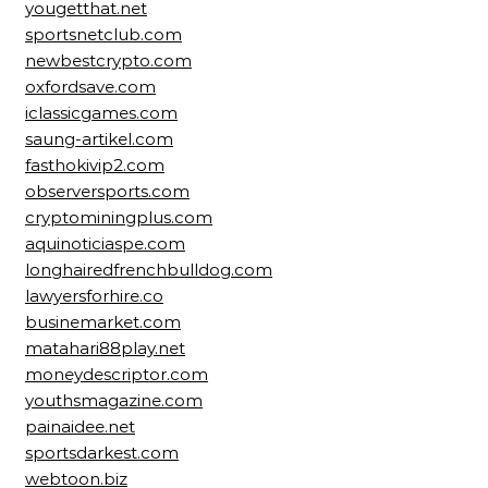
yougetthat.net
sportsnetclub.com
newbestcrypto.com
oxfordsave.com
iclassicgames.com
saung-artikel.com
fasthokivip2.com
observersports.com
cryptominingplus.com
aquinoticiaspe.com
longhairedfrenchbulldog.com
lawyersforhire.co
businemarket.com
matahari88play.net
moneydescriptor.com
youthsmagazine.com
painaidee.net
sportsdarkest.com
webtoon.biz