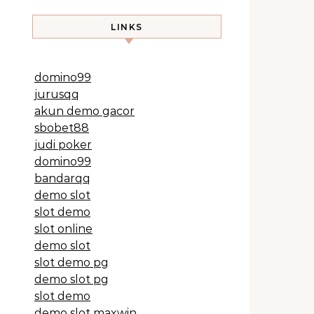
LINKS
domino99
jurusqq
akun demo gacor
sbobet88
judi poker
domino99
bandarqq
demo slot
slot demo
slot online
demo slot
slot demo pg
demo slot pg
slot demo
demo slot maxwin