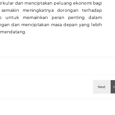
irkular dan menciptakan peluang ekonomi bagi
n semakin meningkatnya dorongan terhadap
ap untuk memainkan peran penting dalam
gan dan menciptakan masa depan yang lebih
i mendatang.