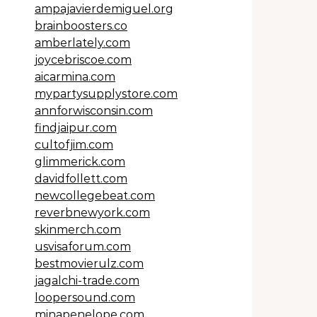
ampajavierdemiguel.org
brainboosters.co
amberlately.com
joycebriscoe.com
aicarmina.com
mypartysupplystore.com
annforwisconsin.com
findjaipur.com
cultofjim.com
glimmerick.com
davidfollett.com
newcollegebeat.com
reverbnewyork.com
skinmerch.com
usvisaforum.com
bestmovierulz.com
jagalchi-trade.com
loopersound.com
minapenelope.com