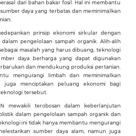
erasal dari bahan bakar fosil. Hal ini membantu
sumber daya yang terbatas dan meminimalkan
nian.
edepankan prinsip ekonomi sirkular dengan
 dalam pengelolaan sampah organik. Alih-alih
bagai masalah yang harus dibuang, teknologi
umber daya berharga yang dapat digunakan
erbarukan dan mendukung produksi pertanian.
antu mengurangi limbah dan meminimalkan
 juga menciptakan peluang ekonomi bagi
eknologi tersebut.
N mewakili terobosan dalam keberlanjutan
listik dalam pengelolaan sampah organik dan
Teknologi ini tidak hanya membantu mengurangi
melestarikan sumber daya alam, namun juga