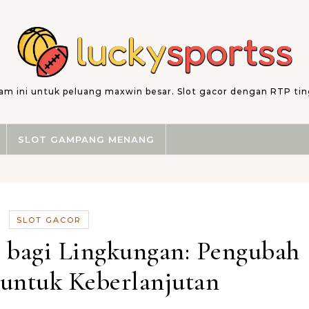
alam ini untuk peluang maxwin besar. Slot gacor dengan RTP 
SLOT GAMPANG MENANG
SLOT GACOR
agi Lingkungan: Pengubah
untuk Keberlanjutan