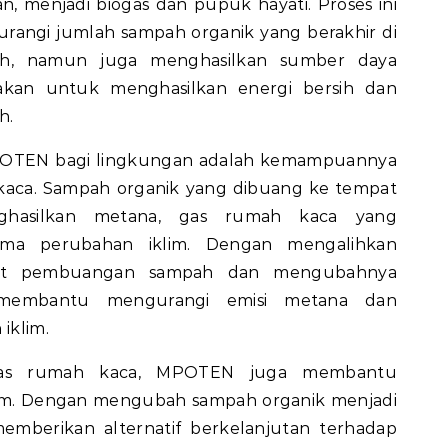
an, menjadi biogas dan pupuk hayati. Proses ini
angi jumlah sampah organik yang berakhir di
h, namun juga menghasilkan sumber daya
akan untuk menghasilkan energi bersih dan
h.
POTEN bagi lingkungan adalah kemampuannya
kaca. Sampah organik yang dibuang ke tempat
hasilkan metana, gas rumah kaca yang
ama perubahan iklim. Dengan mengalihkan
pat pembuangan sampah dan mengubahnya
membantu mengurangi emisi metana dan
iklim.
 gas rumah kaca, MPOTEN juga membantu
am. Dengan mengubah sampah organik menjadi
memberikan alternatif berkelanjutan terhadap