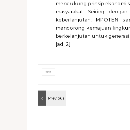
mendukung prinsip ekonomi s
masyarakat. Seiring denga
keberlanjutan, MPOTEN si
mendorong kemajuan lingkun
berkelanjutan untuk generas
[ad_2]
slot