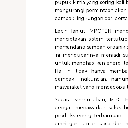
pupuk kimia yang sering kali b
mengurangi permintaan akan 
dampak lingkungan dari perta
Lebih lanjut, MPOTEN meng
menciptakan sistem tertutup
memandang sampah organik se
ini mengubahnya menjadi s
untuk menghasilkan energi t
Hal ini tidak hanya memb
dampak lingkungan, namun
masyarakat yang mengadopsi t
Secara keseluruhan, MPOTE
dengan menawarkan solusi ho
produksi energi terbarukan. 
emisi gas rumah kaca dan 