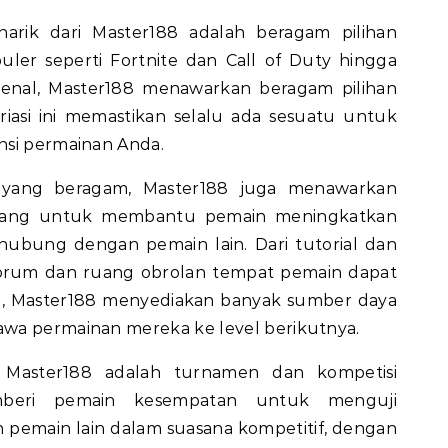
arik dari Master188 adalah beragam pilihan
uler seperti Fortnite dan Call of Duty hingga
enal, Master188 menawarkan beragam pilihan
riasi ini memastikan selalu ada sesuatu untuk
nsi permainan Anda.
a yang beragam, Master188 juga menawarkan
ancang untuk membantu pemain meningkatkan
hubung dengan pemain lain. Dari tutorial dan
rum dan ruang obrolan tempat pemain dapat
ip, Master188 menyediakan banyak sumber daya
wa permainan mereka ke level berikutnya.
i Master188 adalah turnamen dan kompetisi
emberi pemain kesempatan untuk menguji
pemain lain dalam suasana kompetitif, dengan