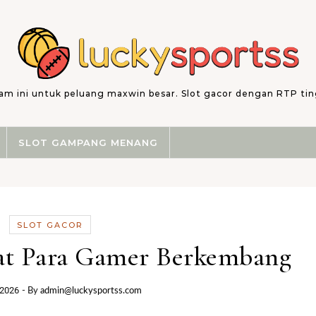
alam ini untuk peluang maxwin besar. Slot gacor dengan RTP 
SLOT GAMPANG MENANG
SLOT GACOR
at Para Gamer Berkembang
 2026
- By
admin@luckysportss.com