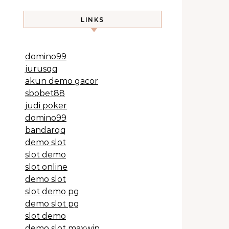
LINKS
domino99
jurusqq
akun demo gacor
sbobet88
judi poker
domino99
bandarqq
demo slot
slot demo
slot online
demo slot
slot demo pg
demo slot pg
slot demo
demo slot maxwin