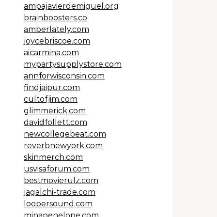
ampajavierdemiguel.org
brainboosters.co
amberlately.com
joycebriscoe.com
aicarmina.com
mypartysupplystore.com
annforwisconsin.com
findjaipur.com
cultofjim.com
glimmerick.com
davidfollett.com
newcollegebeat.com
reverbnewyork.com
skinmerch.com
usvisaforum.com
bestmovierulz.com
jagalchi-trade.com
loopersound.com
minapenelope.com