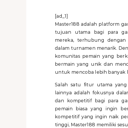
[ad_1]
Master188 adalah platform g
tujuan utama bagi para ga
mereka, terhubung dengan i
dalam turnamen menarik. Den
komunitas pemain yang ber
bermain yang unik dan men
untuk mencoba lebih banyak l
Salah satu fitur utama yan
lainnya adalah fokusnya da
dan kompetitif bagi para ga
pemain biasa yang ingin b
kompetitif yang ingin naik pe
tinggi, Master188 memiliki se