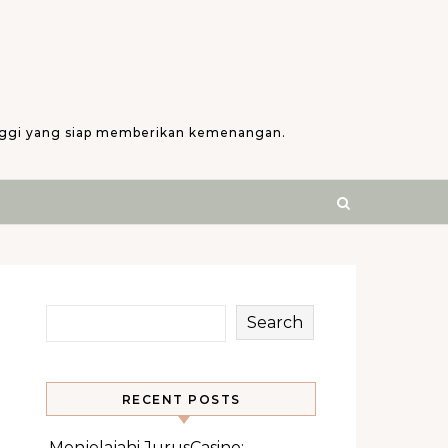
tinggi yang siap memberikan kemenangan.
Search
RECENT POSTS
Menjelajahi JurusCasino: