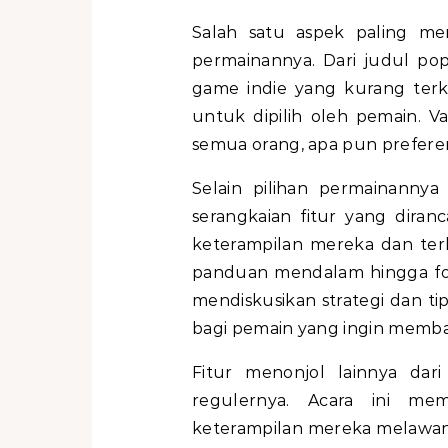
Salah satu aspek paling men
permainannya. Dari judul pop
game indie yang kurang terk
untuk dipilih oleh pemain. Va
semua orang, apa pun prefere
Selain pilihan permainanny
serangkaian fitur yang dir
keterampilan mereka dan ter
panduan mendalam hingga fo
mendiskusikan strategi dan t
bagi pemain yang ingin memba
Fitur menonjol lainnya dar
regulernya. Acara ini m
keterampilan mereka melawan 