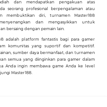
diah dan mendapatkan pengakuan atas
da seorang profesional berpengalaman atau
n membuktikan diri, turnamen Master188
menyenangkan dan mengasyikkan untuk
n bersaing dengan pemain lain.
88 adalah platform fantastis bagi para gamer
m komunitas yang suportif dan kompetitif.
ainan, sumber daya bermanfaat, dan turnamen
kan semua yang diinginkan para gamer dalam
jika Anda ingin membawa game Anda ke level
jungi Master188.