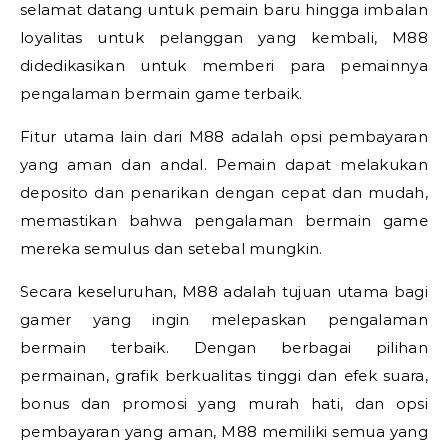
selamat datang untuk pemain baru hingga imbalan
loyalitas untuk pelanggan yang kembali, M88
didedikasikan untuk memberi para pemainnya
pengalaman bermain game terbaik.
Fitur utama lain dari M88 adalah opsi pembayaran
yang aman dan andal. Pemain dapat melakukan
deposito dan penarikan dengan cepat dan mudah,
memastikan bahwa pengalaman bermain game
mereka semulus dan setebal mungkin.
Secara keseluruhan, M88 adalah tujuan utama bagi
gamer yang ingin melepaskan pengalaman
bermain terbaik. Dengan berbagai pilihan
permainan, grafik berkualitas tinggi dan efek suara,
bonus dan promosi yang murah hati, dan opsi
pembayaran yang aman, M88 memiliki semua yang