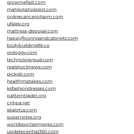
growmefast.com
mahkotahokislot.com
onlinecancerpharm.com
ufalek.org
mattress-disposal.com
happyflooringandcabinets.com
bodybuildinglife.co
qrdoggy.com
technologygud.com
realshocknews.com
pickgb.com
healthmistakes.com
ksfashiondresses.com
patterntrader.org
cnhpa.net
sitalotus.com
supernotes.org
worldsportsempires.com
updatecentral360.com