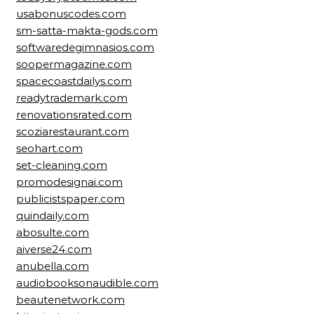
usabonuscodes.com
sm-satta-makta-gods.com
softwaredegimnasios.com
soopermagazine.com
spacecoastdailys.com
readytrademark.com
renovationsrated.com
scoziarestaurant.com
seohart.com
set-cleaning.com
promodesignai.com
publicistspaper.com
quindaily.com
abosulte.com
aiverse24.com
anubella.com
audiobooksonaudible.com
beautenetwork.com