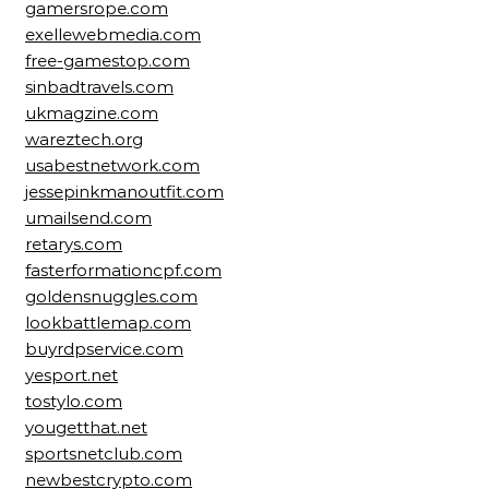
gamersrope.com
exellewebmedia.com
free-gamestop.com
sinbadtravels.com
ukmagzine.com
wareztech.org
usabestnetwork.com
jessepinkmanoutfit.com
umailsend.com
retarys.com
fasterformationcpf.com
goldensnuggles.com
lookbattlemap.com
buyrdpservice.com
yesport.net
tostylo.com
yougetthat.net
sportsnetclub.com
newbestcrypto.com