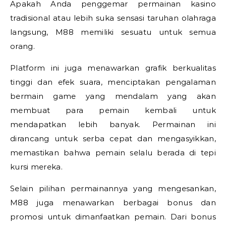
Apakah Anda penggemar permainan kasino
tradisional atau lebih suka sensasi taruhan olahraga
langsung, M88 memiliki sesuatu untuk semua
orang.
Platform ini juga menawarkan grafik berkualitas
tinggi dan efek suara, menciptakan pengalaman
bermain game yang mendalam yang akan
membuat para pemain kembali untuk
mendapatkan lebih banyak. Permainan ini
dirancang untuk serba cepat dan mengasyikkan,
memastikan bahwa pemain selalu berada di tepi
kursi mereka.
Selain pilihan permainannya yang mengesankan,
M88 juga menawarkan berbagai bonus dan
promosi untuk dimanfaatkan pemain. Dari bonus