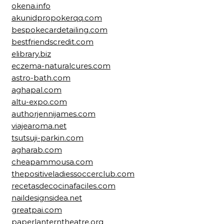
okena.info
akunidpropokerqq.com
bespokecardetailing.com
bestfriendscredit.com
elibrary.biz
eczema-naturalcures.com
astro-bath.com
aghapal.com
altu-expo.com
authorjennijames.com
viajearoma.net
tsutsuji-parkin.com
agharab.com
cheapammousa.com
thepositiveladiessoccerclub.com
recetasdecocinafaciles.com
naildesignsidea.net
greatpai.com
paperlanterntheatre.org