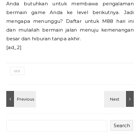
Anda butuhkan untuk membawa pengalaman
bermain game Anda ke level berikutnya. Jadi
mengapa menunggu? Daftar untuk M88 hari ini
dan mulailah bermain jalan menuju kemenangan
besar dan hiburan tanpa akhir.
[ad_2]
slot
Search