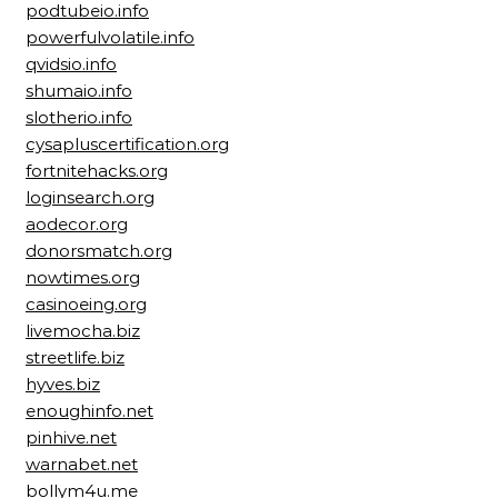
podtubeio.info
powerfulvolatile.info
qvidsio.info
shumaio.info
slotherio.info
cysapluscertification.org
fortnitehacks.org
loginsearch.org
aodecor.org
donorsmatch.org
nowtimes.org
casinoeing.org
livemocha.biz
streetlife.biz
hyves.biz
enoughinfo.net
pinhive.net
warnabet.net
bollym4u.me