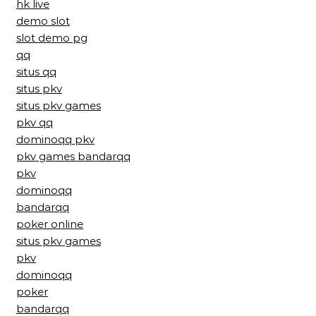
hk live
demo slot
slot demo pg
qq
situs qq
situs pkv
situs pkv games
pkv qq
dominoqq pkv
pkv games bandarqq
pkv
dominoqq
bandarqq
poker online
situs pkv games
pkv
dominoqq
poker
bandarqq