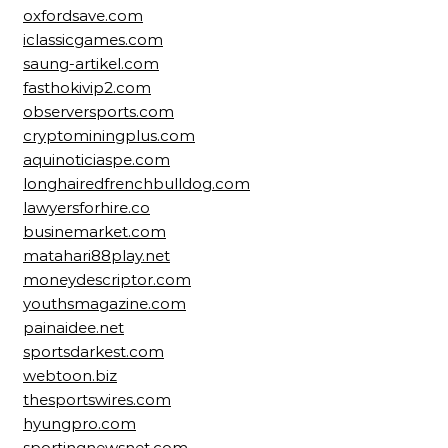
oxfordsave.com
iclassicgames.com
saung-artikel.com
fasthokivip2.com
observersports.com
cryptominingplus.com
aquinoticiaspe.com
longhairedfrenchbulldog.com
lawyersforhire.co
businemarket.com
matahari88play.net
moneydescriptor.com
youthsmagazine.com
painaidee.net
sportsdarkest.com
webtoon.biz
thesportswires.com
hyungpro.com
sportingnewsnet.com