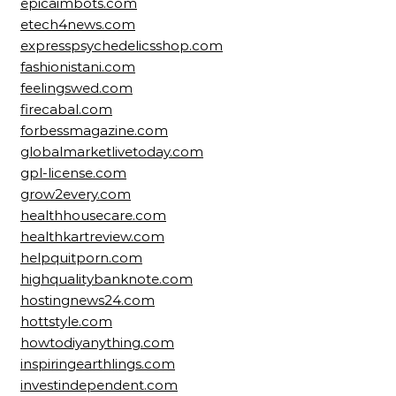
epicaimbots.com
etech4news.com
expresspsychedelicsshop.com
fashionistani.com
feelingswed.com
firecabal.com
forbessmagazine.com
globalmarketlivetoday.com
gpl-license.com
grow2every.com
healthhousecare.com
healthkartreview.com
helpquitporn.com
highqualitybanknote.com
hostingnews24.com
hottstyle.com
howtodiyanything.com
inspiringearthlings.com
investindependent.com