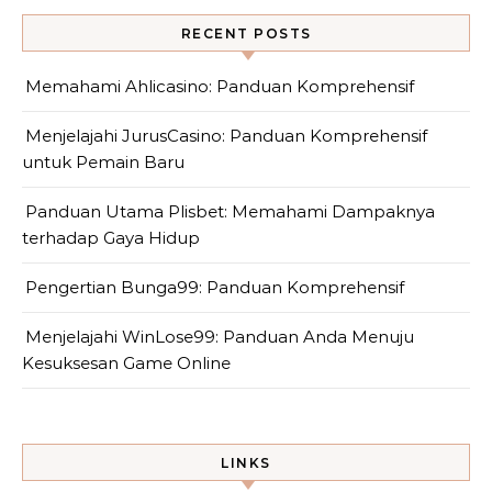
RECENT POSTS
Memahami Ahlicasino: Panduan Komprehensif
Menjelajahi JurusCasino: Panduan Komprehensif
untuk Pemain Baru
Panduan Utama Plisbet: Memahami Dampaknya
terhadap Gaya Hidup
Pengertian Bunga99: Panduan Komprehensif
Menjelajahi WinLose99: Panduan Anda Menuju
Kesuksesan Game Online
LINKS