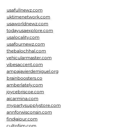
usafullnewz.com
uktimenetwork.com
usaworldnewz.com
todayusaexplore.com
usalocality.com
usafournewz.com
thebalochhal.com
vehicularmaster.com
vibesaccent.com
ampajavierdemiguel.org
brainboosters.co
amberlately.com
joycebriscoe.com
aicarmina.com
mypartysupplystore.com
annforwisconsin.com
findjaipur.com
cultofjim.com