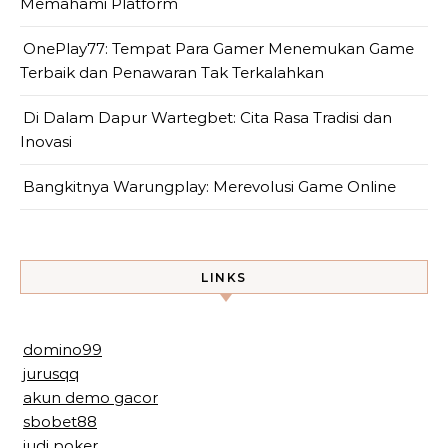
Memahami Platform
OnePlay77: Tempat Para Gamer Menemukan Game
Terbaik dan Penawaran Tak Terkalahkan
Di Dalam Dapur Wartegbet: Cita Rasa Tradisi dan
Inovasi
Bangkitnya Warungplay: Merevolusi Game Online
LINKS
domino99
jurusqq
akun demo gacor
sbobet88
judi poker