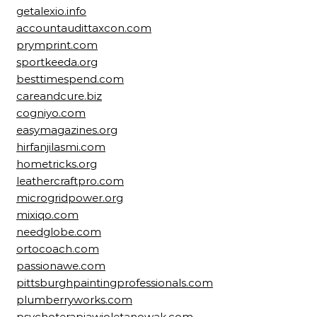
getalexio.info
accountaudittaxcon.com
prymprint.com
sportkeeda.org
besttimespend.com
careandcure.biz
cogniyo.com
easymagazines.org
hirfanjilasmi.com
hometricks.org
leathercraftpro.com
microgridpower.org
mixiqo.com
needglobe.com
ortocoach.com
passionawe.com
pittsburghpaintingprofessionals.com
plumberryworks.com
psychoterapiawioletanowak.com