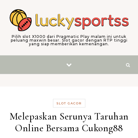
Skip to content
Pilih slot X1000 dari Pragmatic Play malam ini untuk
peluang maxwin besar. Slot gacor dengan RTP tinggi
yang siap memberikan kemenangan.
SLOT GACOR
Melepaskan Serunya Taruhan
Online Bersama Cukong88