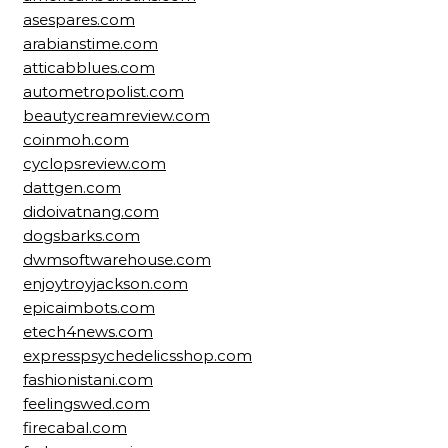
asespares.com
arabianstime.com
atticabblues.com
autometropolist.com
beautycreamreview.com
coinmoh.com
cyclopsreview.com
dattgen.com
didoivatnang.com
dogsbarks.com
dwmsoftwarehouse.com
enjoytroyjackson.com
epicaimbots.com
etech4news.com
expresspsychedelicsshop.com
fashionistani.com
feelingswed.com
firecabal.com