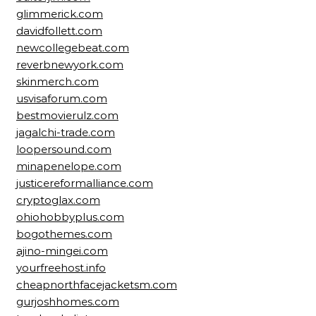
glimmerick.com
davidfollett.com
newcollegebeat.com
reverbnewyork.com
skinmerch.com
usvisaforum.com
bestmovierulz.com
jagalchi-trade.com
loopersound.com
minapenelope.com
justicereformalliance.com
cryptoglax.com
ohiohobbyplus.com
bogothemes.com
ajino-mingei.com
yourfreehost.info
cheapnorthfacejacketsm.com
gurjoshhomes.com