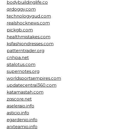
bodybuildinglife.co
qrdoggy.com
technologygud.com
realshocknews.com
pickgb.com
healthmistakes.com
ksfashiondresses.com
patterntrader.org
cnhpa.net
sitalotus.com
supernotes.org
worldsportsempires.com
updatecentral360.com
katamastah.com
zqscore.net
aseleraio.info
asticio.info
egardenio.info
arxteamio.info