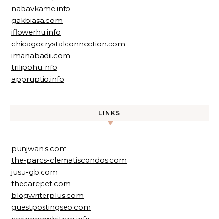
nabavkame.info
gakbiasa.com
iflowerhu.info
chicagocrystalconnection.com
imanabadii.com
trilipohu.info
appruptio.info
LINKS
punjwanis.com
the-parcs-clematiscondos.com
jusu-gb.com
thecarepet.com
blogwriterplus.com
guestpostingseo.com
casinogambitpro.info