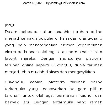
March 18, 2026
- By
admin@luckysportss.com
[ad_1]
Dalam beberapa tahun terakhir, taruhan online
menjadi semakin populer di kalangan orang-orang
yang ingin menambahkan elemen kegembiraan
ekstra pada acara olahraga atau permainan kasino
favorit mereka. Dengan munculnya platform
taruhan online seperti Cukong88, dunia taruhan
menjadi lebih mudah diakses dan mengasyikkan.
Cukong88 adalah platform taruhan online
terkemuka yang menawarkan beragam pilihan
taruhan untuk olahraga, permainan kasino, dan
banyak lagi. Dengan antarmuka yang ramah