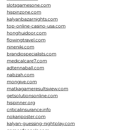
slotsgamesone.com
hispinzone.com
kalyanbazarnights.com
top-online-casino-usa.com
honghuidoor.com
flowingtravel.com
nineniki.com
brandiospecialists.com
medicalcare7.com
adtennaball.com
nabzah.com
mongive.com
matkagameresultsview.com
getsolutionsonline.com
hispinner.org
criticalinsurance.info
nokariposter.com
kalyan-guessing-nightplay.com