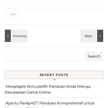
slot
Search
RECENT POSTS
Menjelajahi WinLose99: Panduan Anda Menuju
Kesuksesan Game Online
Apa itu Parlay4D? Panduan Komprehensif untuk