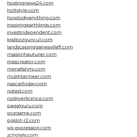
hostingnews24.com
hottstyle.com
howtodiyanything.com
inspiringearthlings.com
investindependent.com
kralbozguncu1.com
landscapinggainesvillefl.com
maisonhauturier.com
mascreator.com
menafahmi.com
mukhtarmeer.com
nascartoday.com
nqted.com
nzdriverlicence.com
pagalguru.com
pcegame.com
pgslot-r2.com
ws-expression.com
zchotels.com