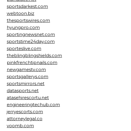
sportsdarkest.com
webtoon.biz
thesportswires.com
hyungpro.com
sportingnewsnet.com
sportstime24day.com
sporteslive.com
theblingblingshields.com
pinkfrenchtipnails.com
newgamestv.com
sportsgallerys.com
sportsmirrors.net
datasports.net
atasehirescortu.net
engineeringtechub.com
jerryescorts.com
attorneylegal.co
voomb.com