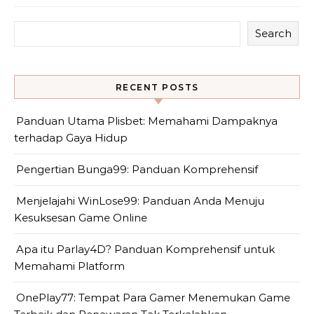
Search
RECENT POSTS
Panduan Utama Plisbet: Memahami Dampaknya
terhadap Gaya Hidup
Pengertian Bunga99: Panduan Komprehensif
Menjelajahi WinLose99: Panduan Anda Menuju
Kesuksesan Game Online
Apa itu Parlay4D? Panduan Komprehensif untuk
Memahami Platform
OnePlay77: Tempat Para Gamer Menemukan Game