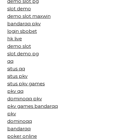
demo slot pg
slot demo
demo slot maxwin
bandarqq pkv
login sbobet
hk live
demo slot
slot demo pg
qq
situs qq
situs pkv
situs pkv games
pkv qq
dominoqq pkv
pkv games bandarqq
pkv
dominoqq
bandarqq
poker online