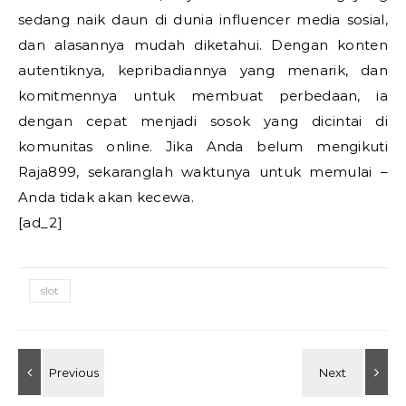
sedang naik daun di dunia influencer media sosial,
dan alasannya mudah diketahui. Dengan konten
autentiknya, kepribadiannya yang menarik, dan
komitmennya untuk membuat perbedaan, ia
dengan cepat menjadi sosok yang dicintai di
komunitas online. Jika Anda belum mengikuti
Raja899, sekaranglah waktunya untuk memulai –
Anda tidak akan kecewa.
[ad_2]
slot