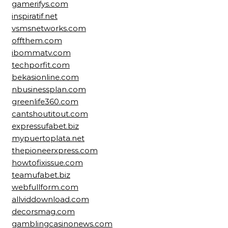
gamerifys.com
inspiratif.net
vsmsnetworks.com
offthem.com
ibommatv.com
techporfit.com
bekasionline.com
nbusinessplan.com
greenlife360.com
cantshoutitout.com
expressufabet.biz
mypuertoplata.net
thepioneerxpress.com
howtofixissue.com
teamufabet.biz
webfullform.com
allviddownload.com
decorsmag.com
gamblingcasinonews.com