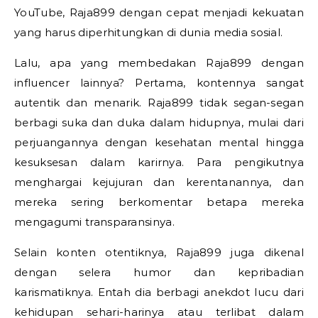
YouTube, Raja899 dengan cepat menjadi kekuatan
yang harus diperhitungkan di dunia media sosial.
Lalu, apa yang membedakan Raja899 dengan
influencer lainnya? Pertama, kontennya sangat
autentik dan menarik. Raja899 tidak segan-segan
berbagi suka dan duka dalam hidupnya, mulai dari
perjuangannya dengan kesehatan mental hingga
kesuksesan dalam karirnya. Para pengikutnya
menghargai kejujuran dan kerentanannya, dan
mereka sering berkomentar betapa mereka
mengagumi transparansinya.
Selain konten otentiknya, Raja899 juga dikenal
dengan selera humor dan kepribadian
karismatiknya. Entah dia berbagi anekdot lucu dari
kehidupan sehari-harinya atau terlibat dalam