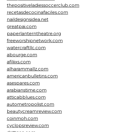
thepositiveladiessoccerclub.com
recetasdecocinafaciles.com
naildesignsidea.net
greatpai.com
paperlanterntheatre.org
freeworshipnetwork.com
watercraftllc.com
abourge.com
afiliixs.com
alharammallz.com
americanbulletins.com
asespares.com
arabianstime.com
atticabblues.com
autometropolist.com
beautycreamreview.com
coinmoh.com
cyclopsreview.com