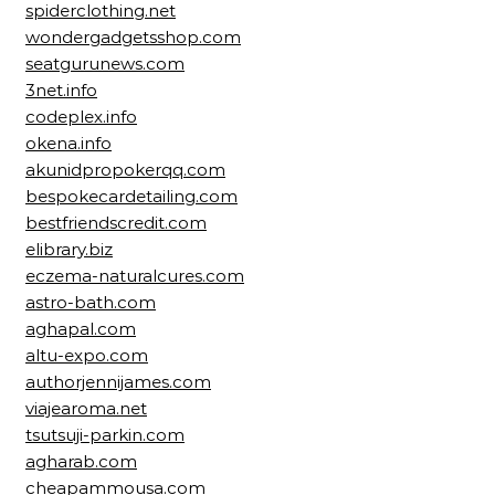
spiderclothing.net
wondergadgetsshop.com
seatgurunews.com
3net.info
codeplex.info
okena.info
akunidpropokerqq.com
bespokecardetailing.com
bestfriendscredit.com
elibrary.biz
eczema-naturalcures.com
astro-bath.com
aghapal.com
altu-expo.com
authorjennijames.com
viajearoma.net
tsutsuji-parkin.com
agharab.com
cheapammousa.com