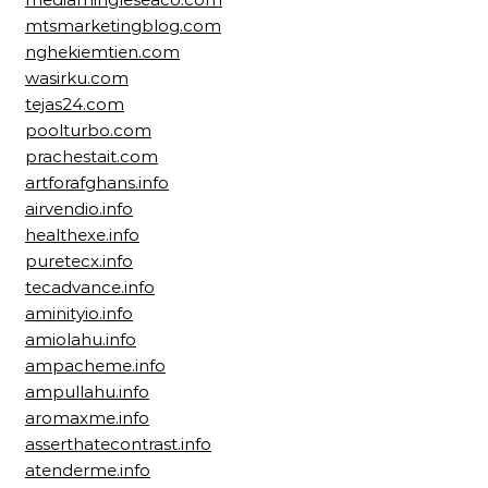
mtsmarketingblog.com
nghekiemtien.com
wasirku.com
tejas24.com
poolturbo.com
prachestait.com
artforafghans.info
airvendio.info
healthexe.info
puretecx.info
tecadvance.info
aminityio.info
amiolahu.info
ampacheme.info
ampullahu.info
aromaxme.info
asserthatecontrast.info
atenderme.info