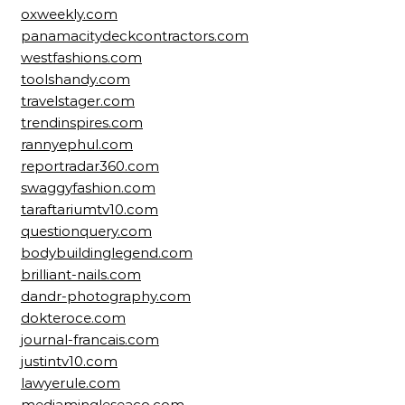
oxweekly.com
panamacitydeckcontractors.com
westfashions.com
toolshandy.com
travelstager.com
trendinspires.com
rannyephul.com
reportradar360.com
swaggyfashion.com
taraftariumtv10.com
questionquery.com
bodybuildinglegend.com
brilliant-nails.com
dandr-photography.com
dokteroce.com
journal-francais.com
justintv10.com
lawyerule.com
mediamingleseaco.com