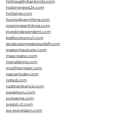
highqualitybanknote.com
hostingnews24.com
hottstyle.com
howtodiyanything.com
inspiringearthlings.com
investindependent.com
kralbozguncu1.com
landscapinggainesvillefl.com
maisonhauturier.com
mascreator.com
menafahmi.com
mukhtarmeer.com
nascartoday.com
nqted.com
nzdriverlicence.com
pagalguru.com
pcegame.com
pgslot-r2.com
ws-expression.com