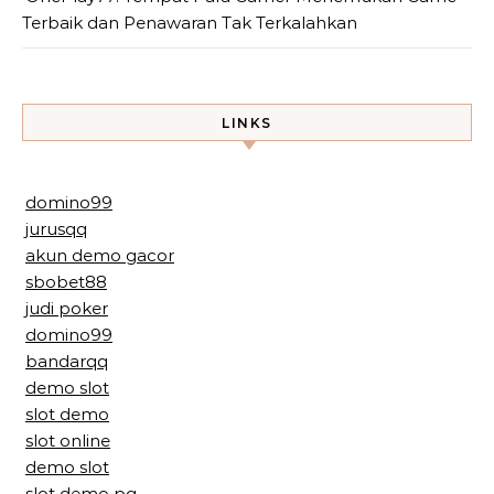
Terbaik dan Penawaran Tak Terkalahkan
LINKS
domino99
jurusqq
akun demo gacor
sbobet88
judi poker
domino99
bandarqq
demo slot
slot demo
slot online
demo slot
slot demo pg