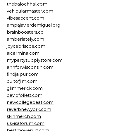
thebalochhal.com
vehicularmaster.com
vibesaccent.com
ampajavierdemiguel.org
brainboosters.co
amberlately.com
joycebriscoe.com
aicarmina.com
mypartysupplystore.com
annforwisconsin.com
findjaipur.com
cultofjim.com
glimmerick.com
davidfollett.com
newcollegebeat.com
reverbnewyork.com
skinmerch.com
usvisaforum.com
bestmovierulz.com