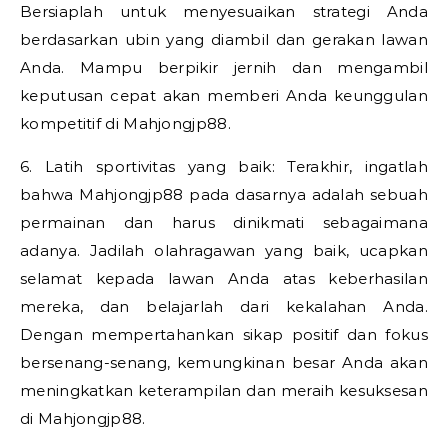
Bersiaplah untuk menyesuaikan strategi Anda
berdasarkan ubin yang diambil dan gerakan lawan
Anda. Mampu berpikir jernih dan mengambil
keputusan cepat akan memberi Anda keunggulan
kompetitif di Mahjongjp88.
6. Latih sportivitas yang baik: Terakhir, ingatlah
bahwa Mahjongjp88 pada dasarnya adalah sebuah
permainan dan harus dinikmati sebagaimana
adanya. Jadilah olahragawan yang baik, ucapkan
selamat kepada lawan Anda atas keberhasilan
mereka, dan belajarlah dari kekalahan Anda.
Dengan mempertahankan sikap positif dan fokus
bersenang-senang, kemungkinan besar Anda akan
meningkatkan keterampilan dan meraih kesuksesan
di Mahjongjp88.