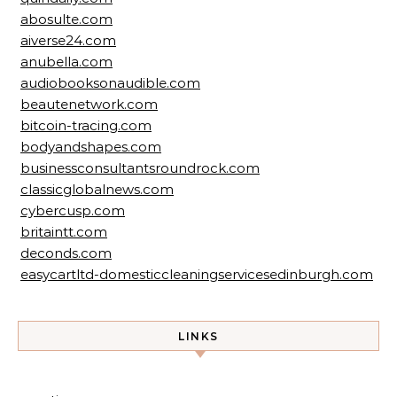
abosulte.com
aiverse24.com
anubella.com
audiobooksonaudible.com
beautenetwork.com
bitcoin-tracing.com
bodyandshapes.com
businessconsultantsroundrock.com
classicglobalnews.com
cybercusp.com
britaintt.com
deconds.com
easycartltd-domesticcleaningservicesedinburgh.com
LINKS