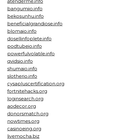
atenderme.info
bangumiio.info
bekosunhu.info
beneficialgrandiose.info
blomaio.info
dosellinfoplete.info
podtubeio.info
powerfulvolatile.info
qvidsio.info
shumaio.info
slotherio.info
cysapluscertification.org
fortnitehacks.org
loginsearch.org
aodecor.org
donorsmatch.org
nowtimes.org
casinoeing.org
livemocha.biz