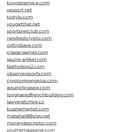
buyrdpservice.com
yesport.net
tostylo.com
yougetthat.net
sportsnetclub.com
newbestcrypto.com
oxfordsave.com
iclassicgames.com
saung-artikel.com
fasthokivip2.com
observersports.com
cryptominingplus.com
aquinoticiaspe.com
longhairedfrenchbulldog.com
lawyersforhire.co
businemarket.com
matahari88play.net
moneydescriptor.com
youthsmagazine.com