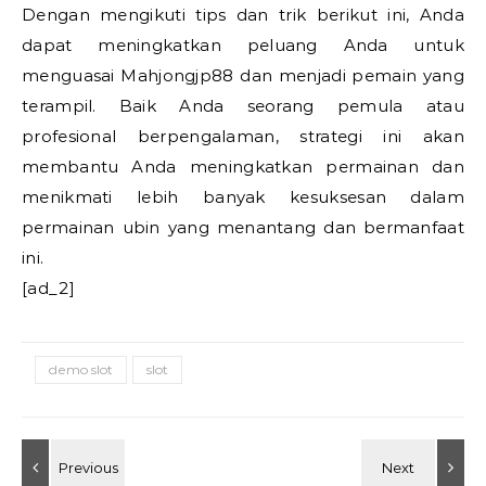
Dengan mengikuti tips dan trik berikut ini, Anda
dapat meningkatkan peluang Anda untuk
menguasai Mahjongjp88 dan menjadi pemain yang
terampil. Baik Anda seorang pemula atau
profesional berpengalaman, strategi ini akan
membantu Anda meningkatkan permainan dan
menikmati lebih banyak kesuksesan dalam
permainan ubin yang menantang dan bermanfaat
ini.
[ad_2]
demo slot
slot