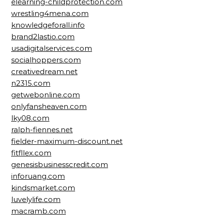
elearning-childprotection.com
wrestling4mena.com
knowledgeforall.info
brand2lastio.com
usadigitalservices.com
socialhoppers.com
creativedream.net
n2315.com
getwebonline.com
onlyfansheaven.com
lky08.com
ralph-fiennes.net
fielder-maximum-discount.net
fitfllex.com
genesisbusinesscredit.com
inforuang.com
kindsmarket.com
luvelylife.com
macramb.com