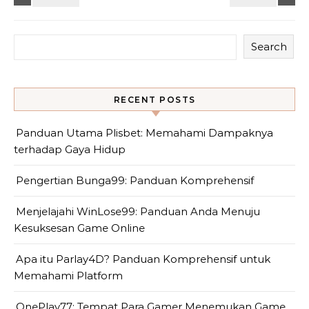
Search
RECENT POSTS
Panduan Utama Plisbet: Memahami Dampaknya
terhadap Gaya Hidup
Pengertian Bunga99: Panduan Komprehensif
Menjelajahi WinLose99: Panduan Anda Menuju
Kesuksesan Game Online
Apa itu Parlay4D? Panduan Komprehensif untuk
Memahami Platform
OnePlay77: Tempat Para Gamer Menemukan Game