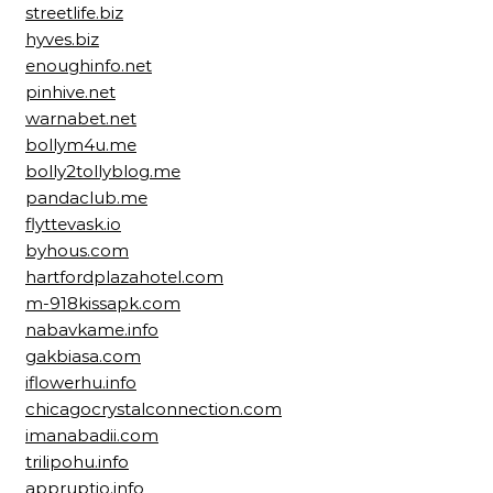
streetlife.biz
hyves.biz
enoughinfo.net
pinhive.net
warnabet.net
bollym4u.me
bolly2tollyblog.me
pandaclub.me
flyttevask.io
byhous.com
hartfordplazahotel.com
m-918kissapk.com
nabavkame.info
gakbiasa.com
iflowerhu.info
chicagocrystalconnection.com
imanabadii.com
trilipohu.info
appruptio.info