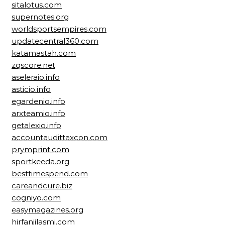
sitalotus.com
supernotes.org
worldsportsempires.com
updatecentral360.com
katamastah.com
zqscore.net
aseleraio.info
asticio.info
egardenio.info
arxteamio.info
getalexio.info
accountaudittaxcon.com
prymprint.com
sportkeeda.org
besttimespend.com
careandcure.biz
cogniyo.com
easymagazines.org
hirfanjilasmi.com