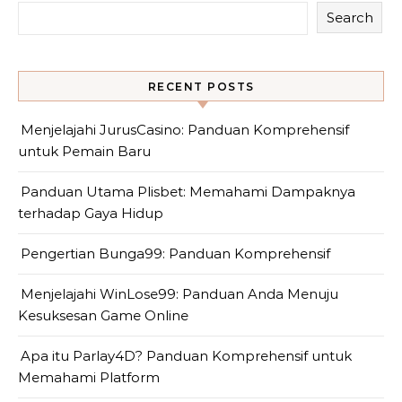
Search
RECENT POSTS
Menjelajahi JurusCasino: Panduan Komprehensif
untuk Pemain Baru
Panduan Utama Plisbet: Memahami Dampaknya
terhadap Gaya Hidup
Pengertian Bunga99: Panduan Komprehensif
Menjelajahi WinLose99: Panduan Anda Menuju
Kesuksesan Game Online
Apa itu Parlay4D? Panduan Komprehensif untuk
Memahami Platform