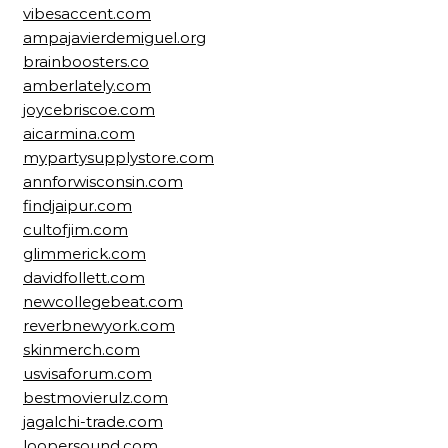
vibesaccent.com
ampajavierdemiguel.org
brainboosters.co
amberlately.com
joycebriscoe.com
aicarmina.com
mypartysupplystore.com
annforwisconsin.com
findjaipur.com
cultofjim.com
glimmerick.com
davidfollett.com
newcollegebeat.com
reverbnewyork.com
skinmerch.com
usvisaforum.com
bestmovierulz.com
jagalchi-trade.com
loopersound.com