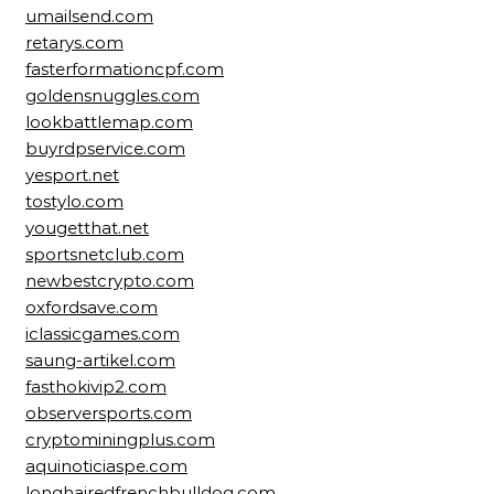
umailsend.com
retarys.com
fasterformationcpf.com
goldensnuggles.com
lookbattlemap.com
buyrdpservice.com
yesport.net
tostylo.com
yougetthat.net
sportsnetclub.com
newbestcrypto.com
oxfordsave.com
iclassicgames.com
saung-artikel.com
fasthokivip2.com
observersports.com
cryptominingplus.com
aquinoticiaspe.com
longhairedfrenchbulldog.com