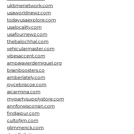
uktimenetwork.com
usaworldnewz.com
todayusaexplore.com
usalocality.com
usafournewz.com
thebalochhal.com
vehicularmaster.com
vibesaccent.com
ampajavierdemiguel.org
brainboosters.co
amberlately.com
joycebriscoe.com
aicarmina.com
mypartysupplystore.com
annforwisconsin.com
findjaipur.com
cultofjim.com
glimmerick.com