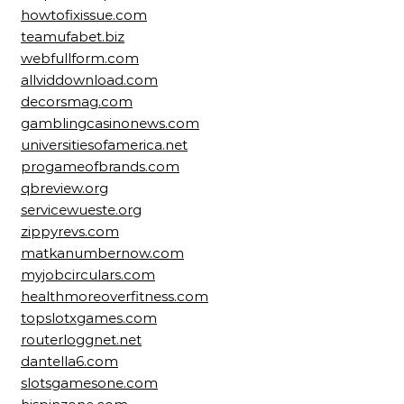
howtofixissue.com
teamufabet.biz
webfullform.com
allviddownload.com
decorsmag.com
gamblingcasinonews.com
universitiesofamerica.net
progameofbrands.com
qbreview.org
servicewueste.org
zippyrevs.com
matkanumbernow.com
myjobcirculars.com
healthmoreoverfitness.com
topslotxgames.com
routerloggnet.net
dantella6.com
slotsgamesone.com