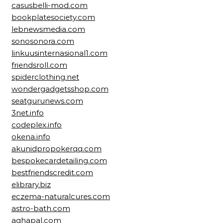
casusbelli-mod.com
bookplatesociety.com
lebnewsmedia.com
sonosonora.com
linkuusinternasional1.com
friendsroll.com
spiderclothing.net
wondergadgetsshop.com
seatgurunews.com
3net.info
codeplex.info
okena.info
akunidpropokerqq.com
bespokecardetailing.com
bestfriendscredit.com
elibrary.biz
eczema-naturalcures.com
astro-bath.com
aghapal.com