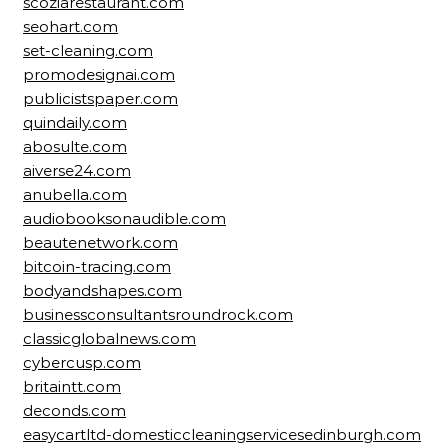
scoziarestaurant.com
seohart.com
set-cleaning.com
promodesignai.com
publicistspaper.com
quindaily.com
abosulte.com
aiverse24.com
anubella.com
audiobooksonaudible.com
beautenetwork.com
bitcoin-tracing.com
bodyandshapes.com
businessconsultantsroundrock.com
classicglobalnews.com
cybercusp.com
britaintt.com
deconds.com
easycartltd-domesticcleaningservicesedinburgh.com