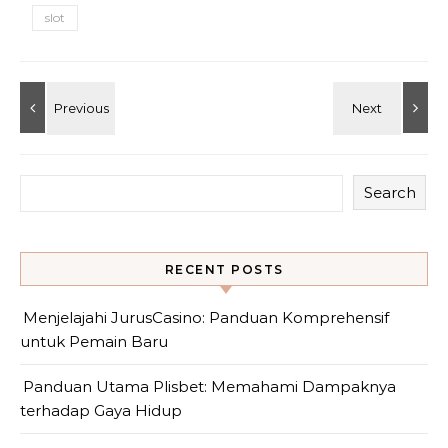
slot
Search
RECENT POSTS
Menjelajahi JurusCasino: Panduan Komprehensif
untuk Pemain Baru
Panduan Utama Plisbet: Memahami Dampaknya
terhadap Gaya Hidup