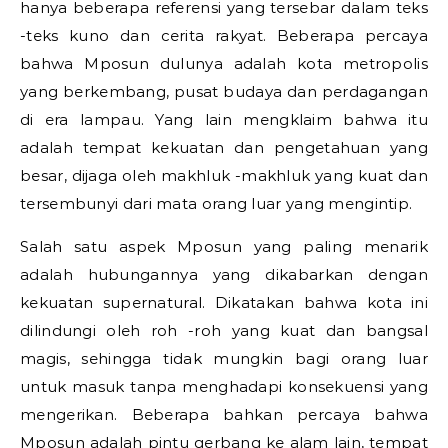
hanya beberapa referensi yang tersebar dalam teks
-teks kuno dan cerita rakyat. Beberapa percaya
bahwa Mposun dulunya adalah kota metropolis
yang berkembang, pusat budaya dan perdagangan
di era lampau. Yang lain mengklaim bahwa itu
adalah tempat kekuatan dan pengetahuan yang
besar, dijaga oleh makhluk -makhluk yang kuat dan
tersembunyi dari mata orang luar yang mengintip.
Salah satu aspek Mposun yang paling menarik
adalah hubungannya yang dikabarkan dengan
kekuatan supernatural. Dikatakan bahwa kota ini
dilindungi oleh roh -roh yang kuat dan bangsal
magis, sehingga tidak mungkin bagi orang luar
untuk masuk tanpa menghadapi konsekuensi yang
mengerikan. Beberapa bahkan percaya bahwa
Mposun adalah pintu gerbang ke alam lain, tempat