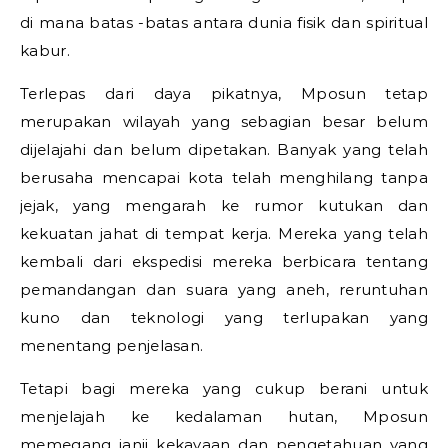
di mana batas -batas antara dunia fisik dan spiritual
kabur.
Terlepas dari daya pikatnya, Mposun tetap
merupakan wilayah yang sebagian besar belum
dijelajahi dan belum dipetakan. Banyak yang telah
berusaha mencapai kota telah menghilang tanpa
jejak, yang mengarah ke rumor kutukan dan
kekuatan jahat di tempat kerja. Mereka yang telah
kembali dari ekspedisi mereka berbicara tentang
pemandangan dan suara yang aneh, reruntuhan
kuno dan teknologi yang terlupakan yang
menentang penjelasan.
Tetapi bagi mereka yang cukup berani untuk
menjelajah ke kedalaman hutan, Mposun
memegang janji kekayaan dan pengetahuan yang