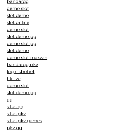
bandarqq
demo slot
slot demo
slot online
demo slot
slot demo pg
demo slot pg
slot demo
demo slot maxwin
bandarqq pkv
login sbobet
hk live
demo slot
slot demo pg
qq
situs qq
situs pkv
situs pkv games
pkv qq