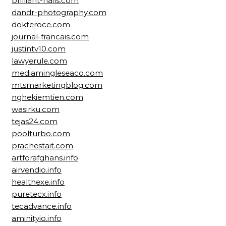
brilliant-nails.com
dandr-photography.com
dokteroce.com
journal-francais.com
justintv10.com
lawyerule.com
mediamingleseaco.com
mtsmarketingblog.com
nghekiemtien.com
wasirku.com
tejas24.com
poolturbo.com
prachestait.com
artforafghans.info
airvendio.info
healthexe.info
puretecx.info
tecadvance.info
aminityio.info