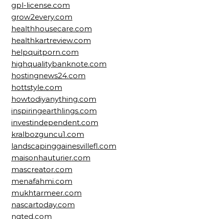
gpl-license.com
grow2every.com
healthhousecare.com
healthkartreview.com
helpquitporn.com
highqualitybanknote.com
hostingnews24.com
hottstyle.com
howtodiyanything.com
inspiringearthlings.com
investindependent.com
kralbozguncu1.com
landscapinggainesvillefl.com
maisonhauturier.com
mascreator.com
menafahmi.com
mukhtarmeer.com
nascartoday.com
nqted.com