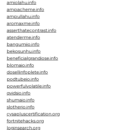
amiolahu.info
ampacheme.info
ampullahu.info
aromaxme.info
asserthatecontrast.info
atenderme.info
bangumiio.info
bekosunhu.info
beneficialgrandiose.info
blomaio.info
dosellinfoplete.info
podtubeio.info
powerfulvolatile.info
qvidsio.info
shumaio.info
slotherio.info
cysapluscertification.org
fortnitehacks.org
loginsearch.org