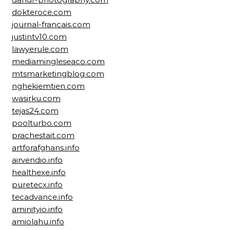
dokteroce.com
journal-francais.com
justintv10.com
lawyerule.com
mediamingleseaco.com
mtsmarketingblog.com
nghekiemtien.com
wasirku.com
tejas24.com
poolturbo.com
prachestait.com
artforafghans.info
airvendio.info
healthexe.info
puretecx.info
tecadvance.info
aminityio.info
amiolahu.info