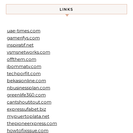
LINKS
uae-times.com
gamerifys.com
inspiratif.net
vsmsnetworks.com
offthem.com
ibommatv.com
techporfit.com
bekasionline.com
nbusinessplan.com
greenlife360.com
cantshoutitout.com
expressufabet.biz
mypuertoplata.net
thepioneerxpress.com
howtofixissue.com