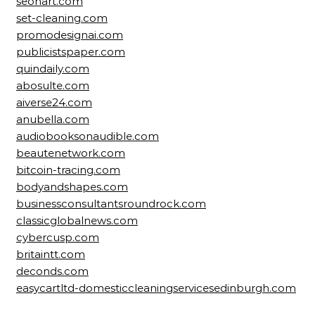
seohart.com
set-cleaning.com
promodesignai.com
publicistspaper.com
quindaily.com
abosulte.com
aiverse24.com
anubella.com
audiobooksonaudible.com
beautenetwork.com
bitcoin-tracing.com
bodyandshapes.com
businessconsultantsroundrock.com
classicglobalnews.com
cybercusp.com
britaintt.com
deconds.com
easycartltd-domesticcleaningservicesedinburgh.com