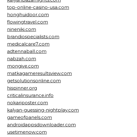
top-online-casino-usa.com
honghuidoor.com
flowingtravel.com
nineniki.com
brandiospecialists.com
medicalcare7.com
adtennaball.com
nabzah.com
mongive.com
matkagameresultsview.com
getsolutionsonline.com
hispinner.org
criticalinsurance.info
nokariposter.com
kalyan-guessing-nightplay.com
gameofpanels.com
androidappsdownloader.com
usetimenow.com