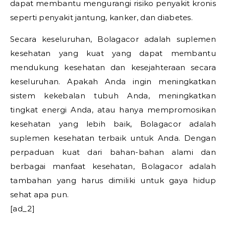
dapat membantu mengurangi risiko penyakit kronis
seperti penyakit jantung, kanker, dan diabetes.
Secara keseluruhan, Bolagacor adalah suplemen
kesehatan yang kuat yang dapat membantu
mendukung kesehatan dan kesejahteraan secara
keseluruhan. Apakah Anda ingin meningkatkan
sistem kekebalan tubuh Anda, meningkatkan
tingkat energi Anda, atau hanya mempromosikan
kesehatan yang lebih baik, Bolagacor adalah
suplemen kesehatan terbaik untuk Anda. Dengan
perpaduan kuat dari bahan-bahan alami dan
berbagai manfaat kesehatan, Bolagacor adalah
tambahan yang harus dimiliki untuk gaya hidup
sehat apa pun.
[ad_2]