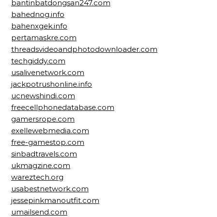
bantinbatdongsan247.com
bahednog.info
bahenxgek.info
pertamaskre.com
threadsvideoandphotodownloader.com
techgiddy.com
usalivenetwork.com
jackpotrushonline.info
ucnewshindi.com
freecellphonedatabase.com
gamersrope.com
exellewebmedia.com
free-gamestop.com
sinbadtravels.com
ukmagzine.com
wareztech.org
usabestnetwork.com
jessepinkmanoutfit.com
umailsend.com