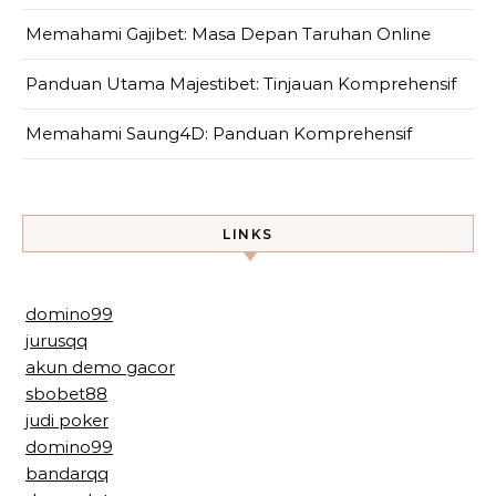
Memahami Gajibet: Masa Depan Taruhan Online
Panduan Utama Majestibet: Tinjauan Komprehensif
Memahami Saung4D: Panduan Komprehensif
LINKS
domino99
jurusqq
akun demo gacor
sbobet88
judi poker
domino99
bandarqq