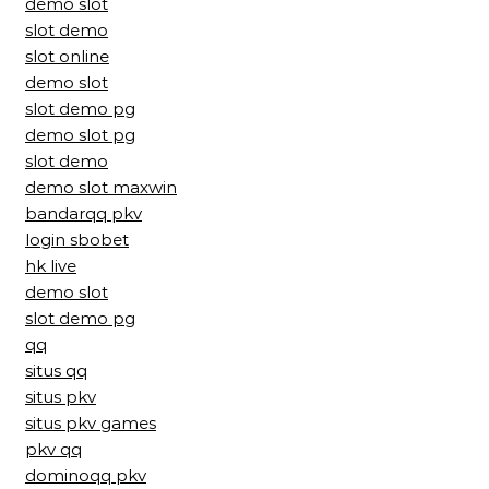
demo slot
slot demo
slot online
demo slot
slot demo pg
demo slot pg
slot demo
demo slot maxwin
bandarqq pkv
login sbobet
hk live
demo slot
slot demo pg
qq
situs qq
situs pkv
situs pkv games
pkv qq
dominoqq pkv