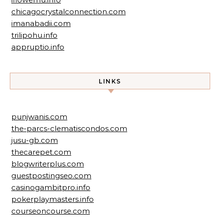
chicagocrystalconnection.com
imanabadii.com
trilipohu.info
appruptio.info
LINKS
punjwanis.com
the-parcs-clematiscondos.com
jusu-gb.com
thecarepet.com
blogwriterplus.com
guestpostingseo.com
casinogambitpro.info
pokerplaymasters.info
courseoncourse.com