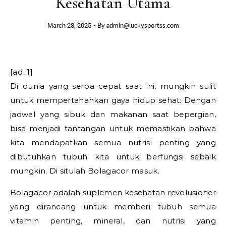
Kesehatan Utama
March 28, 2025
- By
admin@luckysportss.com
[ad_1]
Di dunia yang serba cepat saat ini, mungkin sulit
untuk mempertahankan gaya hidup sehat. Dengan
jadwal yang sibuk dan makanan saat bepergian,
bisa menjadi tantangan untuk memastikan bahwa
kita mendapatkan semua nutrisi penting yang
dibutuhkan tubuh kita untuk berfungsi sebaik
mungkin. Di situlah Bolagacor masuk.
Bolagacor adalah suplemen kesehatan revolusioner
yang dirancang untuk memberi tubuh semua
vitamin penting, mineral, dan nutrisi yang