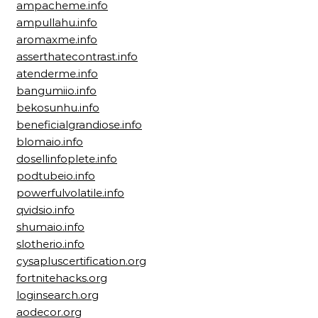
ampacheme.info
ampullahu.info
aromaxme.info
asserthatecontrast.info
atenderme.info
bangumiio.info
bekosunhu.info
beneficialgrandiose.info
blomaio.info
dosellinfoplete.info
podtubeio.info
powerfulvolatile.info
qvidsio.info
shumaio.info
slotherio.info
cysapluscertification.org
fortnitehacks.org
loginsearch.org
aodecor.org