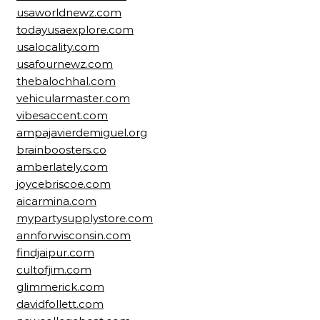
usaworldnewz.com
todayusaexplore.com
usalocality.com
usafournewz.com
thebalochhal.com
vehicularmaster.com
vibesaccent.com
ampajavierdemiguel.org
brainboosters.co
amberlately.com
joycebriscoe.com
aicarmina.com
mypartysupplystore.com
annforwisconsin.com
findjaipur.com
cultofjim.com
glimmerick.com
davidfollett.com