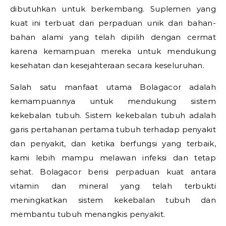
dibutuhkan untuk berkembang. Suplemen yang
kuat ini terbuat dari perpaduan unik dari bahan-
bahan alami yang telah dipilih dengan cermat
karena kemampuan mereka untuk mendukung
kesehatan dan kesejahteraan secara keseluruhan.
Salah satu manfaat utama Bolagacor adalah
kemampuannya untuk mendukung sistem
kekebalan tubuh. Sistem kekebalan tubuh adalah
garis pertahanan pertama tubuh terhadap penyakit
dan penyakit, dan ketika berfungsi yang terbaik,
kami lebih mampu melawan infeksi dan tetap
sehat. Bolagacor berisi perpaduan kuat antara
vitamin dan mineral yang telah terbukti
meningkatkan sistem kekebalan tubuh dan
membantu tubuh menangkis penyakit.