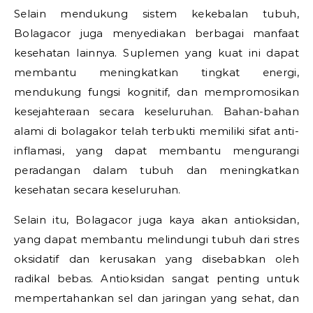
Selain mendukung sistem kekebalan tubuh,
Bolagacor juga menyediakan berbagai manfaat
kesehatan lainnya. Suplemen yang kuat ini dapat
membantu meningkatkan tingkat energi,
mendukung fungsi kognitif, dan mempromosikan
kesejahteraan secara keseluruhan. Bahan-bahan
alami di bolagakor telah terbukti memiliki sifat anti-
inflamasi, yang dapat membantu mengurangi
peradangan dalam tubuh dan meningkatkan
kesehatan secara keseluruhan.
Selain itu, Bolagacor juga kaya akan antioksidan,
yang dapat membantu melindungi tubuh dari stres
oksidatif dan kerusakan yang disebabkan oleh
radikal bebas. Antioksidan sangat penting untuk
mempertahankan sel dan jaringan yang sehat, dan