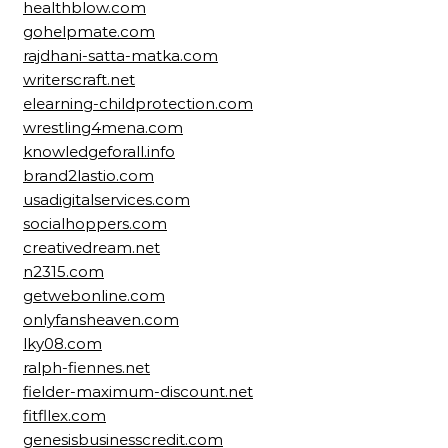
healthblow.com
gohelpmate.com
rajdhani-satta-matka.com
writerscraft.net
elearning-childprotection.com
wrestling4mena.com
knowledgeforall.info
brand2lastio.com
usadigitalservices.com
socialhoppers.com
creativedream.net
n2315.com
getwebonline.com
onlyfansheaven.com
lky08.com
ralph-fiennes.net
fielder-maximum-discount.net
fitfllex.com
genesisbusinesscredit.com