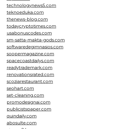
technologynews5.com
teknoeduka.com
thenews-blog.com
todaycryptotimes.com
usabonuscodes.com
sm-satta-makta-gods.com
softwaredegimnasios.com
soopermagazine.com
spacecoastdailys.com
readytrademark.com
renovationsrated.com
scoziarestaurant.com
seohart.com
set-cleaning.com
promodesignai.com
publicistspaper.com
quindaily.com
abosulte.com