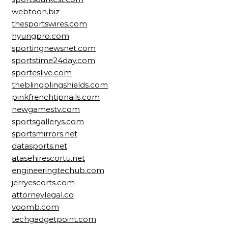
webtoon.biz
thesportswires.com
hyungpro.com
sportingnewsnet.com
sportstime24day.com
sporteslive.com
theblingblingshields.com
pinkfrenchtipnails.com
newgamestv.com
sportsgallerys.com
sportsmirrors.net
datasports.net
atasehirescortu.net
engineeringtechub.com
jerryescorts.com
attorneylegal.co
voomb.com
techgadgetpoint.com