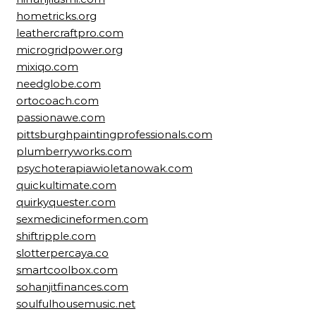
hometricks.org
leathercraftpro.com
microgridpower.org
mixiqo.com
needglobe.com
ortocoach.com
passionawe.com
pittsburghpaintingprofessionals.com
plumberryworks.com
psychoterapiawioletanowak.com
quickultimate.com
quirkyquester.com
sexmedicineformen.com
shiftripple.com
slotterpercaya.co
smartcoolbox.com
sohanjitfinances.com
soulfulhousemusic.net