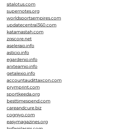
sitalotus.com
supernotes.org
worldsportsempires.com
updatecentral360.com
katamastah.com
zqscore.net
aseleraio.info
asticio.info
egardenio.info
arxteamio.info
getalexio.info
accountaudittaxcon.com
prymprint.com
sportkeeda.org
besttimespend.com
careandcure.biz
cogniyo.com
easymagazines.org
hirfanjilasmi.com