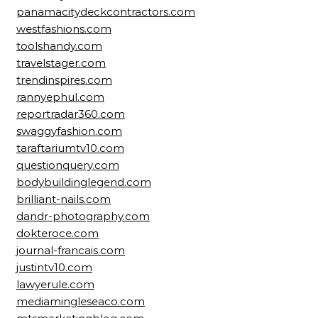
panamacitydeckcontractors.com
westfashions.com
toolshandy.com
travelstager.com
trendinspires.com
rannyephul.com
reportradar360.com
swaggyfashion.com
taraftariumtv10.com
questionquery.com
bodybuildinglegend.com
brilliant-nails.com
dandr-photography.com
dokteroce.com
journal-francais.com
justintv10.com
lawyerule.com
mediamingleseaco.com