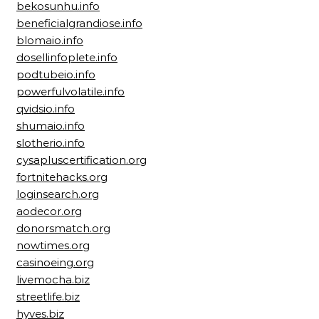
bekosunhu.info
beneficialgrandiose.info
blomaio.info
dosellinfoplete.info
podtubeio.info
powerfulvolatile.info
qvidsio.info
shumaio.info
slotherio.info
cysapluscertification.org
fortnitehacks.org
loginsearch.org
aodecor.org
donorsmatch.org
nowtimes.org
casinoeing.org
livemocha.biz
streetlife.biz
hyves.biz