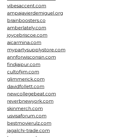
vibesaccent.com
ampajavierdemiguel.org
brainboosters.co
amberlately.com
joycebriscoe.com
aicarmina.com
mypartysupplystore.com
annforwisconsin.com
findjaipur.com
cultofjim.com
glimmerick.com
davidfollett.com
newcollegebeat.com
reverbnewyork.com
skinmerch.com
usvisaforum.com
bestmovierulz.com
jagalchi-trade.com