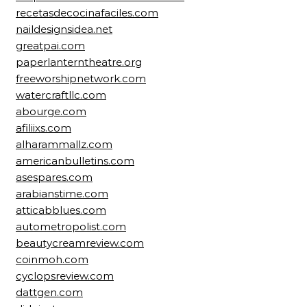
recetasdecocinafaciles.com
naildesignsidea.net
greatpai.com
paperlanterntheatre.org
freeworshipnetwork.com
watercraftllc.com
abourge.com
afiliixs.com
alharammallz.com
americanbulletins.com
asespares.com
arabianstime.com
atticabblues.com
autometropolist.com
beautycreamreview.com
coinmoh.com
cyclopsreview.com
dattgen.com