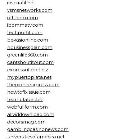
inspiratif.net
vsmsnetworks.com
offthem.com
ibommatv.com
techporfit.com
bekasionline.com
nbusinessplan.com
greenlife360.com
cantshoutitout.com
expressufabet.biz
mypuertoplata.net
thepioneerxpress.com
howtofixissue.com
teamufabet.biz
webfullform.com
allviddownload.com
decorsmag.com
gamblingcasinonews.com
universitiesofamerica.net