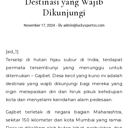
Destinasi yang Wajib
Dikunjungi
November 17, 2024
- By
admin@luckysportss.com
[ad_1]
Terselip di hutan hijau subur di India, terdapat
permata tersembunyi yang menunggu untuk
ditemukan – Gajibet. Desa kecil yang kuno ini adalah
destinasi yang wajib dikunjungi bagi mereka yang
ingin melepaskan diri dari hiruk pikuk kehidupan
kota dan menyelami keindahan alam pedesaan.
Gajibet terletak di negara bagian Maharashtra,
sekitar 150 kilometer dari kota Mumbai yang ramai.
Desa ini dikelilingi oleh hutan lebat, perbukitan, dan