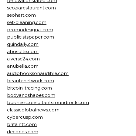
renovationsrated.com
scoziarestaurant.com
seohart.com
set-cleaning.com
promodesignai.com
publicistspaper.com
quindaily.com
abosulte.com
aiverse24.com
anubella.com
audiobooksonaudible.com
beautenetwork.com
bitcoin-tracing.com
bodyandshapes.com
businessconsultantsroundrock.com
classicglobalnews.com
cybercusp.com
britaintt.com
deconds.com