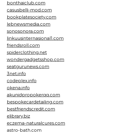
bonthaiclub.com
casusbelli-mod.com
bookplatesociety.com
lebnewsmedia.com
sonosonora.com
linkuusinternasional1.com
friendsroll.com
spiderclothing.net
wondergadgetsshop.com
seatgurunews.com
3net.info
codeplex.info
okena.info
akunidpropokerqq.com
bespokecardetailing.com
bestfriendscredit.com
elibrary.biz
eczema-naturalcures.com
astro-bath.com