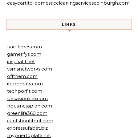
easycartltd-domesticcleaningservicesedinburgh.com
LINKS
uae-times.com
gamerifys.com
inspiratif.net
vsmsnetworks.com
offthem.com
ibommatv.com
techporfit.com
bekasionline.com
nbusinessplan.com
greenlife360.com
cantshoutitout.com
expressufabet.biz
mypuertoplata.net