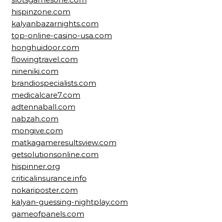
hispinzone.com
kalyanbazarnights.com
top-online-casino-usa.com
honghuidoor.com
flowingtravel.com
nineniki.com
brandiospecialists.com
medicalcare7.com
adtennaball.com
nabzah.com
mongive.com
matkagameresultsview.com
getsolutionsonline.com
hispinner.org
criticalinsurance.info
nokariposter.com
kalyan-guessing-nightplay.com
gameofpanels.com