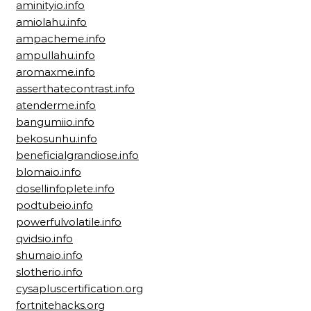
aminityio.info
amiolahu.info
ampacheme.info
ampullahu.info
aromaxme.info
asserthatecontrast.info
atenderme.info
bangumiio.info
bekosunhu.info
beneficialgrandiose.info
blomaio.info
dosellinfoplete.info
podtubeio.info
powerfulvolatile.info
qvidsio.info
shumaio.info
slotherio.info
cysapluscertification.org
fortnitehacks.org