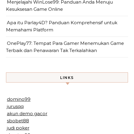
Menjelajahi WinLose99: Panduan Anda Menuju
Kesuksesan Game Online
Apa itu Parlay4D? Panduan Komprehensif untuk
Memahami Platform
OnePlay77: Tempat Para Gamer Menemukan Game
Terbaik dan Penawaran Tak Terkalahkan
LINKS
domino99
jurusqq
akun demo gacor
sbobet88
judi poker