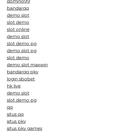
domino99
bandarqq
demo slot
slot demo
slot online
demo slot
slot demo pg
demo slot pg
slot demo
demo slot maxwin
bandarqq pkv
login sbobet
hk live
demo slot
slot demo pg
qq
situs qq
situs pkv
situs pkv games