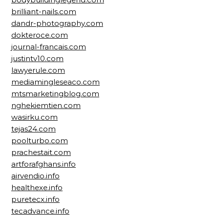
brilliant-nails.com
dandr-photography.com
dokteroce.com
journal-francais.com
justintv10.com
lawyerule.com
mediamingleseaco.com
mtsmarketingblog.com
nghekiemtien.com
wasirku.com
tejas24.com
poolturbo.com
prachestait.com
artforafghans.info
airvendio.info
healthexe.info
puretecx.info
tecadvance.info