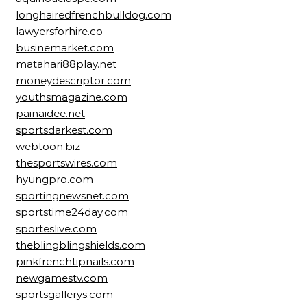
longhairedfrenchbulldog.com
lawyersforhire.co
businemarket.com
matahari88play.net
moneydescriptor.com
youthsmagazine.com
painaidee.net
sportsdarkest.com
webtoon.biz
thesportswires.com
hyungpro.com
sportingnewsnet.com
sportstime24day.com
sporteslive.com
theblingblingshields.com
pinkfrenchtipnails.com
newgamestv.com
sportsgallerys.com