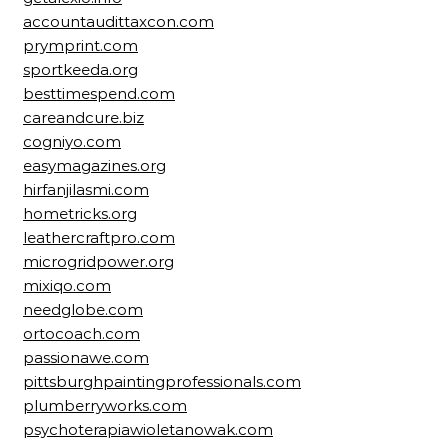
accountaudittaxcon.com
prymprint.com
sportkeeda.org
besttimespend.com
careandcure.biz
cogniyo.com
easymagazines.org
hirfanjilasmi.com
hometricks.org
leathercraftpro.com
microgridpower.org
mixiqo.com
needglobe.com
ortocoach.com
passionawe.com
pittsburghpaintingprofessionals.com
plumberryworks.com
psychoterapiawioletanowak.com