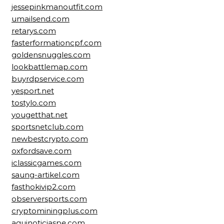
jessepinkmanoutfit.com
umailsend.com
retarys.com
fasterformationcpf.com
goldensnuggles.com
lookbattlemap.com
buyrdpservice.com
yesport.net
tostylo.com
yougetthat.net
sportsnetclub.com
newbestcrypto.com
oxfordsave.com
iclassicgames.com
saung-artikel.com
fasthokivip2.com
observersports.com
cryptominingplus.com
aquinoticiaspe.com