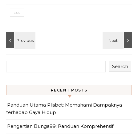
slot
Search
RECENT POSTS
Panduan Utama Plisbet: Memahami Dampaknya
terhadap Gaya Hidup
Pengertian Bunga99: Panduan Komprehensif