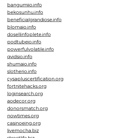
bangumiio.info
bekosunhu.info
beneficialgrandiose.info
blomaio.info
dosellinfoplete.info
podtubeio.info
powerfulvolatile.info
qvidsio.info
shumaio.info
slotherio.info
cysapluscertification.org
fortnitehacks.org
loginsearch.org
aodecor.org
donorsmatch.org
nowtimes.org
casinoeing.org
livemocha.biz
streetlife.biz