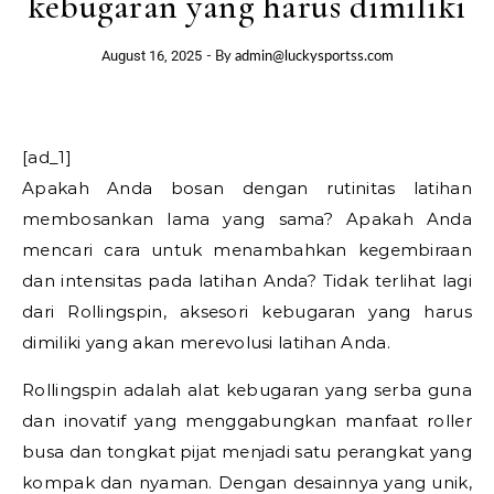
kebugaran yang harus dimiliki
August 16, 2025
- By
admin@luckysportss.com
[ad_1]
Apakah Anda bosan dengan rutinitas latihan
membosankan lama yang sama? Apakah Anda
mencari cara untuk menambahkan kegembiraan
dan intensitas pada latihan Anda? Tidak terlihat lagi
dari Rollingspin, aksesori kebugaran yang harus
dimiliki yang akan merevolusi latihan Anda.
Rollingspin adalah alat kebugaran yang serba guna
dan inovatif yang menggabungkan manfaat roller
busa dan tongkat pijat menjadi satu perangkat yang
kompak dan nyaman. Dengan desainnya yang unik,