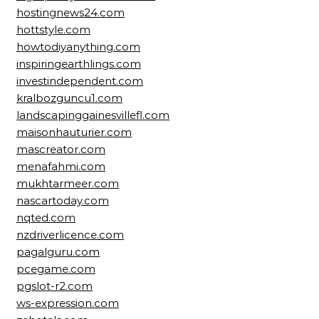
hostingnews24.com
hottstyle.com
howtodiyanything.com
inspiringearthlings.com
investindependent.com
kralbozguncu1.com
landscapinggainesvillefl.com
maisonhauturier.com
mascreator.com
menafahmi.com
mukhtarmeer.com
nascartoday.com
nqted.com
nzdriverlicence.com
pagalguru.com
pcegame.com
pgslot-r2.com
ws-expression.com