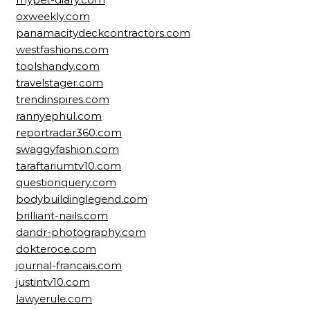
oxweekly.com
panamacitydeckcontractors.com
westfashions.com
toolshandy.com
travelstager.com
trendinspires.com
rannyephul.com
reportradar360.com
swaggyfashion.com
taraftariumtv10.com
questionquery.com
bodybuildinglegend.com
brilliant-nails.com
dandr-photography.com
dokteroce.com
journal-francais.com
justintv10.com
lawyerule.com