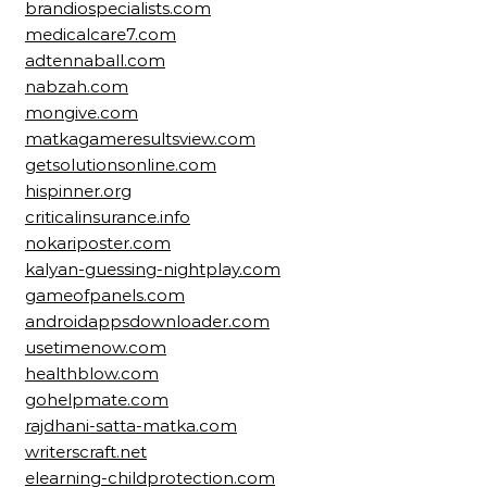
brandiospecialists.com
medicalcare7.com
adtennaball.com
nabzah.com
mongive.com
matkagameresultsview.com
getsolutionsonline.com
hispinner.org
criticalinsurance.info
nokariposter.com
kalyan-guessing-nightplay.com
gameofpanels.com
androidappsdownloader.com
usetimenow.com
healthblow.com
gohelpmate.com
rajdhani-satta-matka.com
writerscraft.net
elearning-childprotection.com