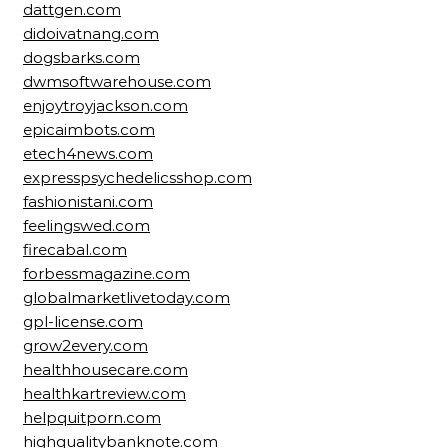
dattgen.com
didoivatnang.com
dogsbarks.com
dwmsoftwarehouse.com
enjoytroyjackson.com
epicaimbots.com
etech4news.com
expresspsychedelicsshop.com
fashionistani.com
feelingswed.com
firecabal.com
forbessmagazine.com
globalmarketlivetoday.com
gpl-license.com
grow2every.com
healthhousecare.com
healthkartreview.com
helpquitporn.com
highqualitybanknote.com