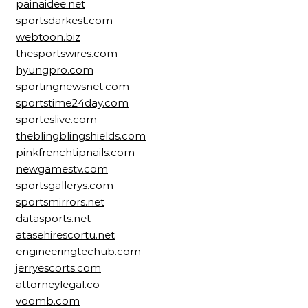
painaidee.net
sportsdarkest.com
webtoon.biz
thesportswires.com
hyungpro.com
sportingnewsnet.com
sportstime24day.com
sporteslive.com
theblingblingshields.com
pinkfrenchtipnails.com
newgamestv.com
sportsgallerys.com
sportsmirrors.net
datasports.net
atasehirescortu.net
engineeringtechub.com
jerryescorts.com
attorneylegal.co
voomb.com