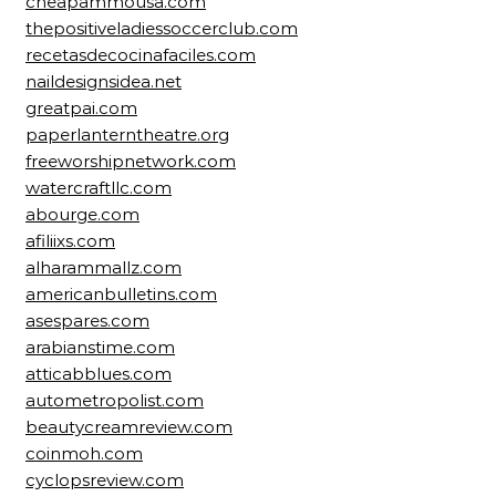
cheapammousa.com
thepositiveladiessoccerclub.com
recetasdecocinafaciles.com
naildesignsidea.net
greatpai.com
paperlanterntheatre.org
freeworshipnetwork.com
watercraftllc.com
abourge.com
afiliixs.com
alharammallz.com
americanbulletins.com
asespares.com
arabianstime.com
atticabblues.com
autometropolist.com
beautycreamreview.com
coinmoh.com
cyclopsreview.com