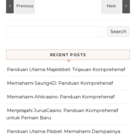
Search
RECENT POSTS
Panduan Utama Majestibet: Tinjauan Komprehensif
Memahami Saung4D: Panduan Komprehensif
Memahami Ahlicasino: Panduan Komprehensif
Menjelajahi JurusCasino: Panduan Komprehensif
untuk Pemain Baru
Panduan Utama Plisbet: Memahami Dampaknya