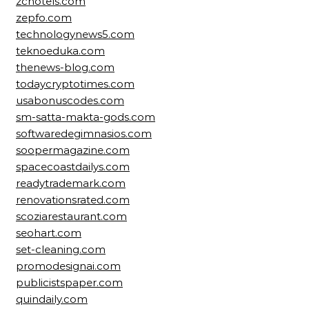
zchotels.com
zepfo.com
technologynews5.com
teknoeduka.com
thenews-blog.com
todaycryptotimes.com
usabonuscodes.com
sm-satta-makta-gods.com
softwaredegimnasios.com
soopermagazine.com
spacecoastdailys.com
readytrademark.com
renovationsrated.com
scoziarestaurant.com
seohart.com
set-cleaning.com
promodesignai.com
publicistspaper.com
quindaily.com