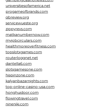
universitiesofamerica.net
progameofbrands.com
qbreview.org
servicewueste.org
zippyrevs.com
matkanumbernow.com
myjobcirculars.com
healthmoreoverfitness.com
topslotxgames.com
routerloggnet.net
dantella6.com
slotsgamesone.com
hispinzone.com
kalyanbazarnights.com
top-online-casino-usa.com
honghuidoor.com
flowingtravel.com
nineniki.com