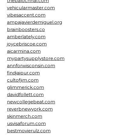
thebalochhal.com
vehicularmaster.com
vibesaccent.com
ampajavierdemiguel.org
brainboosters.co
amberlately.com
joycebriscoe.com
aicarmina.com
mypartysupplystore.com
annforwisconsin.com
findjaipur.com
cultofjim.com
glimmerick.com
davidfollett.com
newcollegebeat.com
reverbnewyork.com
skinmerch.com
usvisaforum.com
bestmovierulz.com