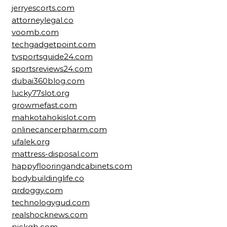
jerryescorts.com
attorneylegal.co
voomb.com
techgadgetpoint.com
tvsportsguide24.com
sportsreviews24.com
dubai360blog.com
lucky77slot.org
growmefast.com
mahkotahokislot.com
onlinecancerpharm.com
ufalek.org
mattress-disposal.com
happyflooringandcabinets.com
bodybuildinglife.co
qrdoggy.com
technologygud.com
realshocknews.com
pickgb.com