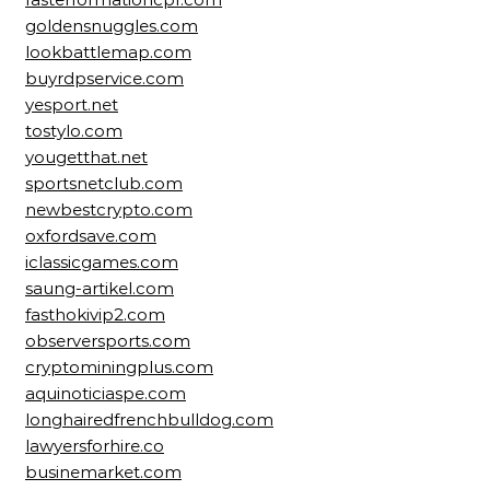
goldensnuggles.com
lookbattlemap.com
buyrdpservice.com
yesport.net
tostylo.com
yougetthat.net
sportsnetclub.com
newbestcrypto.com
oxfordsave.com
iclassicgames.com
saung-artikel.com
fasthokivip2.com
observersports.com
cryptominingplus.com
aquinoticiaspe.com
longhairedfrenchbulldog.com
lawyersforhire.co
businemarket.com