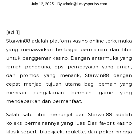
July 12, 2025
- By
admin@luckysportss.com
[ad_1]
Starwin88 adalah platform kasino online terkemuka
yang menawarkan berbagai permainan dan fitur
untuk penggemar kasino. Dengan antarmuka yang
ramah pengguna, opsi pembayaran yang aman,
dan promosi yang menarik, Starwin88 dengan
cepat menjadi tujuan utama bagi pemain yang
mencari pengalaman bermain game yang
mendebarkan dan bermanfaat.
Salah satu fitur menonjol dari Starwin88 adalah
koleksi permainannya yang luas. Dari favorit kasino
klasik seperti blackjack, roulette, dan poker hingga