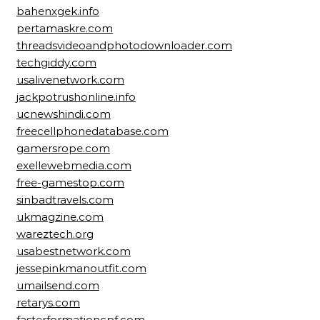
bahenxgek.info
pertamaskre.com
threadsvideoandphotodownloader.com
techgiddy.com
usalivenetwork.com
jackpotrushonline.info
ucnewshindi.com
freecellphonedatabase.com
gamersrope.com
exellewebmedia.com
free-gamestop.com
sinbadtravels.com
ukmagzine.com
wareztech.org
usabestnetwork.com
jessepinkmanoutfit.com
umailsend.com
retarys.com
fasterformationcpf.com