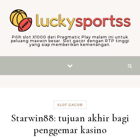
Skip to content
Pilih slot X1000 dari Pragmatic Play malam ini untuk
peluang maxwin besar. Slot gacor dengan RTP tinggi
yang siap memberikan kemenangan.
SLOT GACOR
Starwin88: tujuan akhir bagi
penggemar kasino