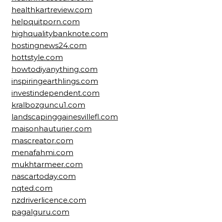
healthkartreview.com
helpquitporn.com
highqualitybanknote.com
hostingnews24.com
hottstyle.com
howtodiyanything.com
inspiringearthlings.com
investindependent.com
kralbozguncu1.com
landscapinggainesvillefl.com
maisonhauturier.com
mascreator.com
menafahmi.com
mukhtarmeer.com
nascartoday.com
nqted.com
nzdriverlicence.com
pagalguru.com