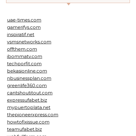
uae-times.com
gamerifys.com
inspiratif.net
vsmsnetworks.com
offthem.com
ibommatv.com
techporfit.com
bekasionline.com
nbusinessplan.com
greenlife360.com
cantshoutitout.com
expressufabet.biz
mypuertoplata.net
thepioneerxpress.com
howtofixissue.com
teamufabet.biz