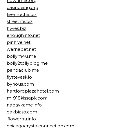
nowtimes.org
casinoeing.org
livemocha.biz
streetlife.biz
hyves.biz
enoughinfo.net
pinhive.net
warnabet.net
bollym4u.me
bolly2tollyblog.me
pandaclub.me
flyttevask.io
byhous.com
hartfordplazahotel.com
m-918kissapk.com
nabavkame.info
gakbiasa.com
iflowerhu.info
chicagocrystalconnection.com