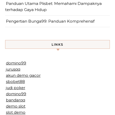
Panduan Utama Plisbet: Memahami Dampaknya
terhadap Gaya Hidup
Pengertian Bunga99: Panduan Komprehensif
LINKS
domino99
jurusqq
akun demo gacor
sbobet88
judi poker
domino99
bandarqq
demo slot
slot demo