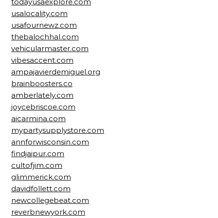
todayusaexplore.com
usalocality.com
usafournewz.com
thebalochhal.com
vehicularmaster.com
vibesaccent.com
ampajavierdemiguel.org
brainboosters.co
amberlately.com
joycebriscoe.com
aicarmina.com
mypartysupplystore.com
annforwisconsin.com
findjaipur.com
cultofjim.com
glimmerick.com
davidfollett.com
newcollegebeat.com
reverbnewyork.com