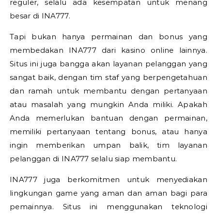
reguler, selalu ada kesempatan untuk menang
besar di INA777.
Tapi bukan hanya permainan dan bonus yang
membedakan INA777 dari kasino online lainnya.
Situs ini juga bangga akan layanan pelanggan yang
sangat baik, dengan tim staf yang berpengetahuan
dan ramah untuk membantu dengan pertanyaan
atau masalah yang mungkin Anda miliki. Apakah
Anda memerlukan bantuan dengan permainan,
memiliki pertanyaan tentang bonus, atau hanya
ingin memberikan umpan balik, tim layanan
pelanggan di INA777 selalu siap membantu.
INA777 juga berkomitmen untuk menyediakan
lingkungan game yang aman dan aman bagi para
pemainnya. Situs ini menggunakan teknologi