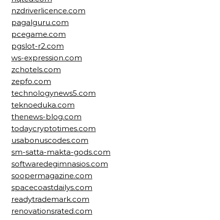
nzdriverlicence.com
pagalguru.com
pcegame.com
pgslot-r2.com
ws-expression.com
zchotels.com
zepfo.com
technologynews5.com
teknoeduka.com
thenews-blog.com
todaycryptotimes.com
usabonuscodes.com
sm-satta-makta-gods.com
softwaredegimnasios.com
soopermagazine.com
spacecoastdailys.com
readytrademark.com
renovationsrated.com