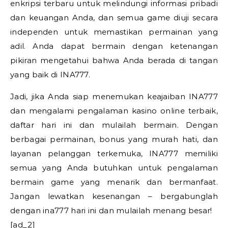
enkripsi terbaru untuk melindungi informasi pribadi
dan keuangan Anda, dan semua game diuji secara
independen untuk memastikan permainan yang
adil. Anda dapat bermain dengan ketenangan
pikiran mengetahui bahwa Anda berada di tangan
yang baik di INA777.
Jadi, jika Anda siap menemukan keajaiban INA777
dan mengalami pengalaman kasino online terbaik,
daftar hari ini dan mulailah bermain. Dengan
berbagai permainan, bonus yang murah hati, dan
layanan pelanggan terkemuka, INA777 memiliki
semua yang Anda butuhkan untuk pengalaman
bermain game yang menarik dan bermanfaat.
Jangan lewatkan kesenangan – bergabunglah
dengan ina777 hari ini dan mulailah menang besar!
[ad_2]