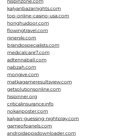
hispinzone.com
kalyanbazarnights.com
top-online-casino-usa.com
honghuidoor.com
flowingtravel.com
nineniki.com
brandiospecialists.com
medicalcare7.com
adtennaball.com
nabzah.com
mongive.com
matkagameresultsview.com
getsolutionsonline.com
hispinner.org
criticalinsurance.info
nokariposter.com
kalyan-guessing-nightplay.com
gameofpanels.com
androidappsdownloader.com