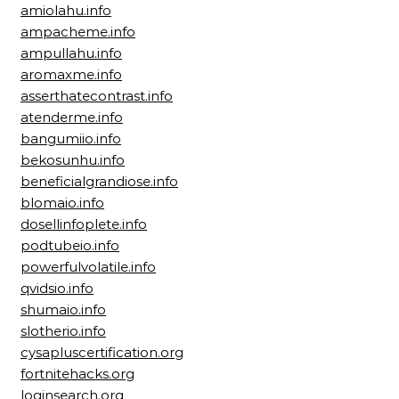
amiolahu.info
ampacheme.info
ampullahu.info
aromaxme.info
asserthatecontrast.info
atenderme.info
bangumiio.info
bekosunhu.info
beneficialgrandiose.info
blomaio.info
dosellinfoplete.info
podtubeio.info
powerfulvolatile.info
qvidsio.info
shumaio.info
slotherio.info
cysapluscertification.org
fortnitehacks.org
loginsearch.org