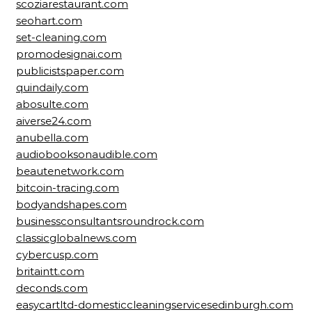
scoziarestaurant.com
seohart.com
set-cleaning.com
promodesignai.com
publicistspaper.com
quindaily.com
abosulte.com
aiverse24.com
anubella.com
audiobooksonaudible.com
beautenetwork.com
bitcoin-tracing.com
bodyandshapes.com
businessconsultantsroundrock.com
classicglobalnews.com
cybercusp.com
britaintt.com
deconds.com
easycartltd-domesticcleaningservicesedinburgh.com