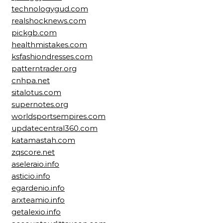
technologygud.com
realshocknews.com
pickgb.com
healthmistakes.com
ksfashiondresses.com
patterntrader.org
cnhpa.net
sitalotus.com
supernotes.org
worldsportsempires.com
updatecentral360.com
katamastah.com
zqscore.net
aseleraio.info
asticio.info
egardenio.info
arxteamio.info
getalexio.info