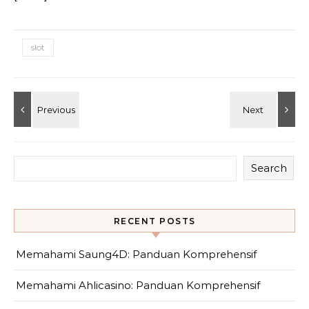
slot
Search
RECENT POSTS
Memahami Saung4D: Panduan Komprehensif
Memahami Ahlicasino: Panduan Komprehensif