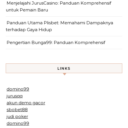
Menjelajahi JurusCasino: Panduan Komprehensif
untuk Pemain Baru
Panduan Utama Plisbet: Memahami Dampaknya
terhadap Gaya Hidup
Pengertian Bunga99: Panduan Komprehensif
LINKS
domino99
jurusqq
akun demo gacor
sbobet88
judi poker
domino99