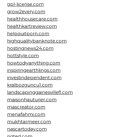
gpl-license.com
grow2every.com
healthhousecare.com
healthkartreview.com
helpquitporn.com
highqualitybanknote.com
hostingnews24.com
hottstyle.com
howtodiyanything.com
inspiringearthlings.com
investindependent.com
kralbozguncu1.com
landscapinggainesvillefl.com
maisonhauturier.com
mascreator.com
menafahmi.com
mukhtarmeer.com
nascartoday.com
nqted.com