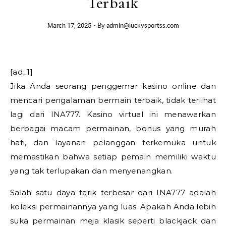
Terbaik
March 17, 2025
- By
admin@luckysportss.com
[ad_1]
Jika Anda seorang penggemar kasino online dan
mencari pengalaman bermain terbaik, tidak terlihat
lagi dari INA777. Kasino virtual ini menawarkan
berbagai macam permainan, bonus yang murah
hati, dan layanan pelanggan terkemuka untuk
memastikan bahwa setiap pemain memiliki waktu
yang tak terlupakan dan menyenangkan.
Salah satu daya tarik terbesar dari INA777 adalah
koleksi permainannya yang luas. Apakah Anda lebih
suka permainan meja klasik seperti blackjack dan