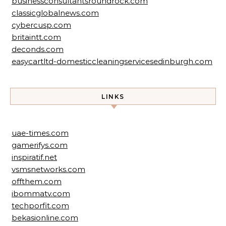
businessconsultantsroundrock.com
classicglobalnews.com
cybercusp.com
britaintt.com
deconds.com
easycartltd-domesticcleaningservicesedinburgh.com
LINKS
uae-times.com
gamerifys.com
inspiratif.net
vsmsnetworks.com
offthem.com
ibommatv.com
techporfit.com
bekasionline.com