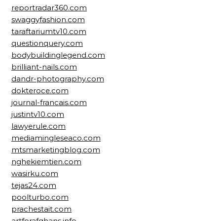
reportradar360.com
swaggyfashion.com
taraftariumtv10.com
questionquery.com
bodybuildinglegend.com
brilliant-nails.com
dandr-photography.com
dokteroce.com
journal-francais.com
justintv10.com
lawyerule.com
mediamingleseaco.com
mtsmarketingblog.com
nghekiemtien.com
wasirku.com
tejas24.com
poolturbo.com
prachestait.com
artforafghans.info