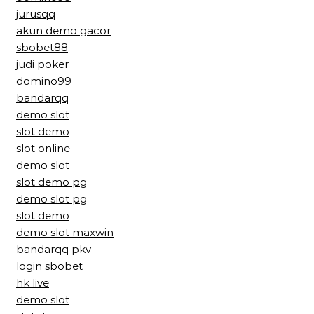
jurusqq
akun demo gacor
sbobet88
judi poker
domino99
bandarqq
demo slot
slot demo
slot online
demo slot
slot demo pg
demo slot pg
slot demo
demo slot maxwin
bandarqq pkv
login sbobet
hk live
demo slot