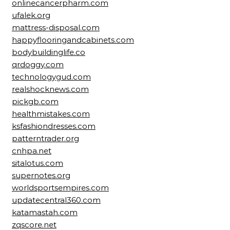
onlinecancerpharm.com
ufalek.org
mattress-disposal.com
happyflooringandcabinets.com
bodybuildinglife.co
qrdoggy.com
technologygud.com
realshocknews.com
pickgb.com
healthmistakes.com
ksfashiondresses.com
patterntrader.org
cnhpa.net
sitalotus.com
supernotes.org
worldsportsempires.com
updatecentral360.com
katamastah.com
zqscore.net