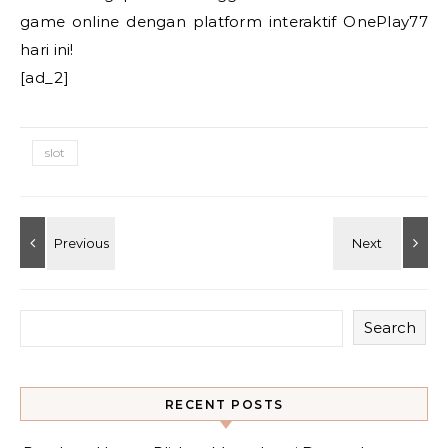
game online dengan platform interaktif OnePlay77
hari ini!
[ad_2]
slot
Search
RECENT POSTS