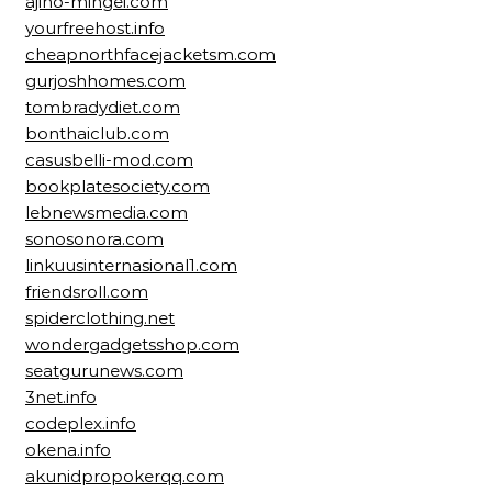
ajino-mingei.com
yourfreehost.info
cheapnorthfacejacketsm.com
gurjoshhomes.com
tombradydiet.com
bonthaiclub.com
casusbelli-mod.com
bookplatesociety.com
lebnewsmedia.com
sonosonora.com
linkuusinternasional1.com
friendsroll.com
spiderclothing.net
wondergadgetsshop.com
seatgurunews.com
3net.info
codeplex.info
okena.info
akunidpropokerqq.com