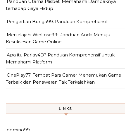
Panduan Utama Plisbet: Memahami Dampaknya
terhadap Gaya Hidup
Pengertian Bunga99: Panduan Komprehensif
Menjelajahi WinLose99: Panduan Anda Menuju
Kesuksesan Game Online
Apa itu Parlay4D? Panduan Komprehensif untuk
Memahami Platform
OnePlay77: Tempat Para Gamer Menemukan Game
Terbaik dan Penawaran Tak Terkalahkan
LINKS
domino99