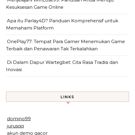
Kesuksesan Game Online
Apa itu Parlay4D? Panduan Komprehensif untuk
Memahami Platform
OnePlay77: Tempat Para Gamer Menemukan Game
Terbaik dan Penawaran Tak Terkalahkan
Di Dalam Dapur Wartegbet: Cita Rasa Tradisi dan
Inovasi
LINKS
domino99
jurusqq
akun demo gacor