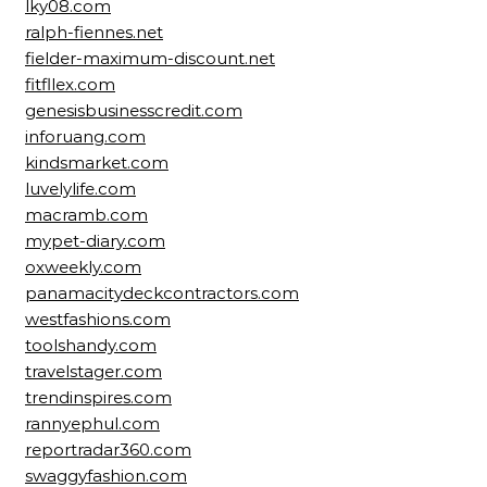
lky08.com
ralph-fiennes.net
fielder-maximum-discount.net
fitfllex.com
genesisbusinesscredit.com
inforuang.com
kindsmarket.com
luvelylife.com
macramb.com
mypet-diary.com
oxweekly.com
panamacitydeckcontractors.com
westfashions.com
toolshandy.com
travelstager.com
trendinspires.com
rannyephul.com
reportradar360.com
swaggyfashion.com