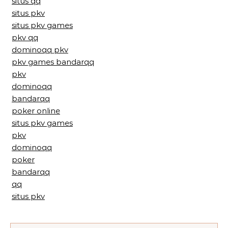
situs qq
situs pkv
situs pkv games
pkv qq
dominoqq pkv
pkv games bandarqq
pkv
dominoqq
bandarqq
poker online
situs pkv games
pkv
dominoqq
poker
bandarqq
qq
situs pkv