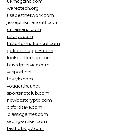
ukmagzine.com
wareztech.org
usabestnetwork.com
jessepinkmanoutfit.com
umailsend.com
retarys.com
fasterformationcpf.com
goldensnuggles.com
lookbattlemap.com
buyrdpservice.com
yesport.net
tostylo.com
yougetthat.net
sportsnetclub.com
newbestcrypto.com
oxfordsave.com
iclassicgames.com
saung-artikel.com
fasthokivip2.com