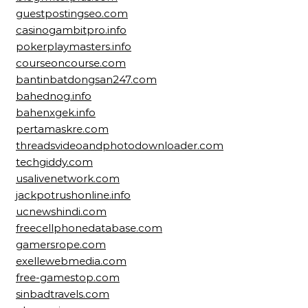
guestpostingseo.com
casinogambitpro.info
pokerplaymasters.info
courseoncourse.com
bantinbatdongsan247.com
bahednog.info
bahenxgek.info
pertamaskre.com
threadsvideoandphotodownloader.com
techgiddy.com
usalivenetwork.com
jackpotrushonline.info
ucnewshindi.com
freecellphonedatabase.com
gamersrope.com
exellewebmedia.com
free-gamestop.com
sinbadtravels.com