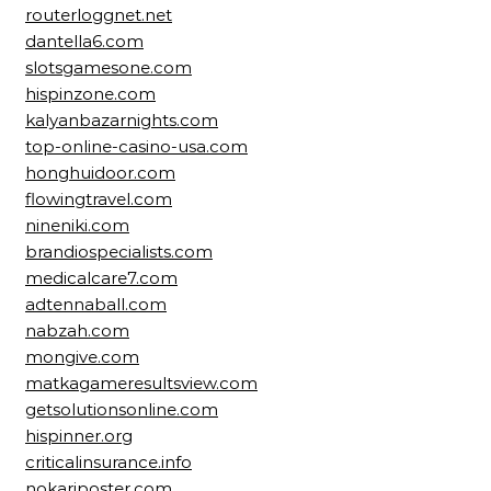
routerloggnet.net
dantella6.com
slotsgamesone.com
hispinzone.com
kalyanbazarnights.com
top-online-casino-usa.com
honghuidoor.com
flowingtravel.com
nineniki.com
brandiospecialists.com
medicalcare7.com
adtennaball.com
nabzah.com
mongive.com
matkagameresultsview.com
getsolutionsonline.com
hispinner.org
criticalinsurance.info
nokariposter.com