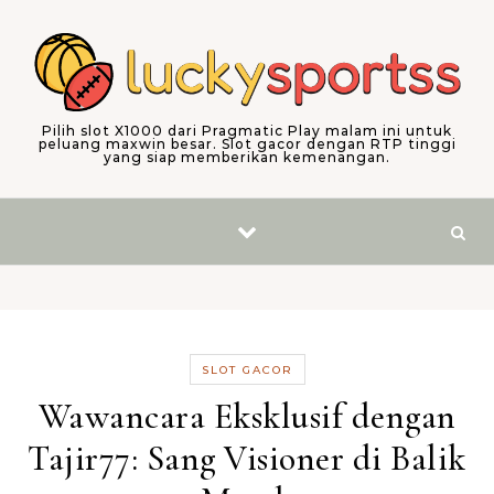
Skip to content
Pilih slot X1000 dari Pragmatic Play malam ini untuk
peluang maxwin besar. Slot gacor dengan RTP tinggi
yang siap memberikan kemenangan.
SLOT GACOR
Wawancara Eksklusif dengan
Tajir77: Sang Visioner di Balik