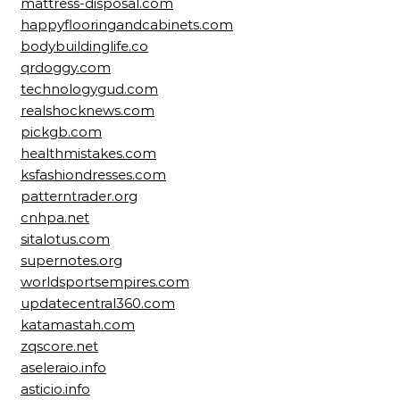
mattress-disposal.com
happyflooringandcabinets.com
bodybuildinglife.co
qrdoggy.com
technologygud.com
realshocknews.com
pickgb.com
healthmistakes.com
ksfashiondresses.com
patterntrader.org
cnhpa.net
sitalotus.com
supernotes.org
worldsportsempires.com
updatecentral360.com
katamastah.com
zqscore.net
aseleraio.info
asticio.info