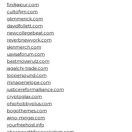
findjaipur.com
cultofjim.com
glimmerick.com
davidfollett.com
newcollegebeat.com
reverbnewyork.com
skinmerch.com
usvisaforum.com
bestmovierulz.com
jagalchi-trade.com
loopersound.com
minapenelope.com
justicereformalliance.com
cryptoglax.com
ohiohobbyplus.com
bogothemes.com
ajino-mingei.com
yourfreehost.info
cheapnorthfacejacketsm.com