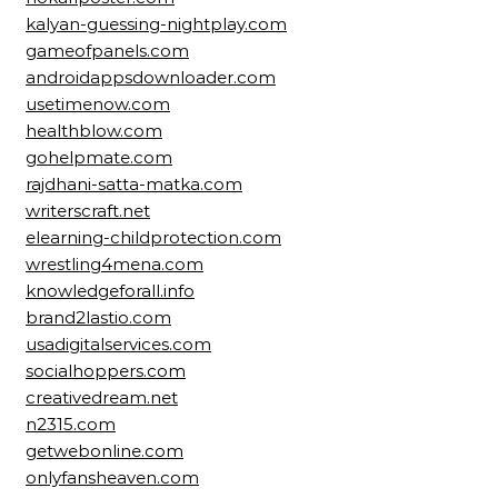
kalyan-guessing-nightplay.com
gameofpanels.com
androidappsdownloader.com
usetimenow.com
healthblow.com
gohelpmate.com
rajdhani-satta-matka.com
writerscraft.net
elearning-childprotection.com
wrestling4mena.com
knowledgeforall.info
brand2lastio.com
usadigitalservices.com
socialhoppers.com
creativedream.net
n2315.com
getwebonline.com
onlyfansheaven.com