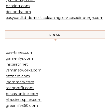
britaintt.com
deconds.com
easycartltd-domesticcleaningservicesedinburgh.com
LINKS
uae-times.com
gamerifys.com
inspiratif.net
vsmsnetworks.com
offthem.com
ibommatv.com
techporfit.com
bekasionline.com
nbusinessplan.com
greenlife360.com